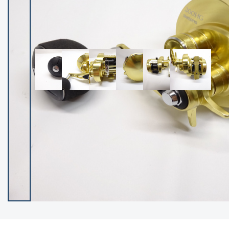
イシグロ御殿場店
イシグロ伊東店
ランク
(102119)
SA
(2946)
A
(17275)
B+
(12268)
B
(21943)
C
(38721)
C-
(5135)
D
(2192)
ランクについて