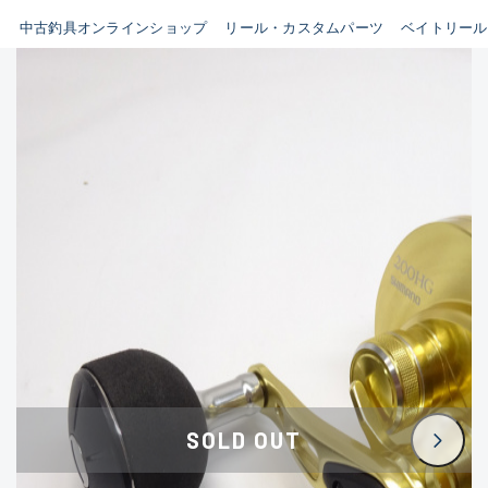
イシグロ鳴海店
中古釣具オンラインショップ
リール・カスタムパーツ
ベイトリール
B
イシグロフレスポ鈴鹿店
使用感や傷はあるが全体的に
イシグロ津高茶屋店
綺麗な良品
イシグロ西春店
C
イシグロ中川かの里店
使用感や傷のある一般的な中
イシグロカインズモール彦根店
古品
イシグロ静岡中吉田店
C-
イシグロ名東引山店
かなり使用感があり、全体的
イシグロ豊田店
に目立つ傷が多い品
イシグロ豊橋向山店
イシグロ岐阜店
D
SOLD OUT
イシグロ高林店
著しく状態が悪いが使用はで