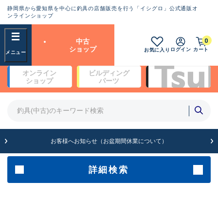
静岡県から愛知県を中心に釣具の店舗販売を行う「イシグロ」公式通販オ
ランクとは？
ンラインショップ
フリーワード
0
中古
SA
ショップ
ログイン
カート
お気に入り
新古品（メーカー問屋から仕
オンライン
ビルディング
入れた未使用品）
良
ショップ
パーツ
商品カテゴリ
※店頭展示時の置き傷が付いている
ものも含む
竿・ルアーロッド(4)
竿・ルアーロッド(64190)
リール・カスタムパーツ(35604)
A
ルアー・エギ(1807)
お客様へお知らせ（お盆期間休業について）
傷が極めて少ない極上品
その他・雑品(1061)
メーカー
詳細検索
B+
使用感や傷は少なく比較的美
店舗
品