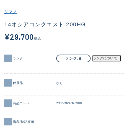
その他
シマノ
新商品
(1851)
14オシアコンクエスト 200HG
おすすめ
(160)
¥29,700
税込
値下げ品
(14305)
OH済
(933)
B
ランク
ランクについて
ランク
DCチェック済
(1328)
在庫有のみ
(22149)
付属品
なし
価格
商品コード
2315363767988
この条件で検索する
備考/特記事項