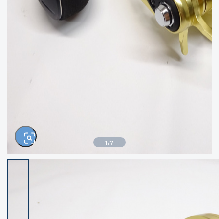
きるもの、改造品も含む
悪
イシグロ西尾店
イシグロ三河安城店
※ルアー、エギ、雑品、その他につきましては
ランク表記はございません。 状態は写真にて
ご確認ください。
イシグロ岡崎大樹寺店
イシグロ半田店
イシグロ岡崎若松店
イシグロ焼津店
イシグロ掛川店
イシグロ沼津店
1
/
7
イシグロ駿東柿田川店
イシグロ豊川店
イシグロ磐田店
イシグロ富士店