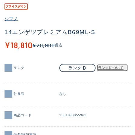
その他
シマノ
新商品
(2082)
14エンゲツプレミアムB69ML-S
おすすめ
(168)
¥18,810
¥20,900
税込
値下げ品
(14299)
OH済
(943)
B
ランク
ランクについて
ランク
DCチェック済
(1338)
在庫有のみ
(21967)
価格
付属品
なし
商品コード
2301990055963
この条件で検索する
備考/特記事項