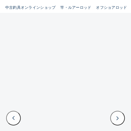
イシグロ鳴海店
中古釣具オンラインショップ
竿・ルアーロッド
オフショアロッド
B
イシグロフレスポ鈴鹿店
使用感や傷はあるが全体的に
イシグロ津高茶屋店
綺麗な良品
イシグロ西春店
C
イシグロカインズモール彦根店
使用感や傷のある一般的な中
イシグロ中川かの里店
古品
イシグロ静岡中吉田店
C-
イシグロ名東引山店
かなり使用感があり、全体的
イシグロ豊田店
に目立つ傷が多い品
イシグロ豊橋向山店
イシグロ岐阜店
D
イシグロ高林店
著しく状態が悪いが使用はで