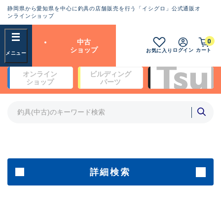
静岡県から愛知県を中心に釣具の店舗販売を行う「イシグロ」公式通販オ
ランクとは？
ンラインショップ
フリーワード
0
中古
SA
ショップ
ログイン
カート
お気に入り
新古品（メーカー問屋から仕
オンライン
ビルディング
入れた未使用品）
良
ショップ
パーツ
商品カテゴリ
※店頭展示時の置き傷が付いている
ものも含む
竿・ルアーロッド(5)
竿・ルアーロッド(64420)
リール・カスタムパーツ(35765)
A
ルアー・エギ(1812)
傷が極めて少ない極上品
その他・雑品(1066)
メーカー
詳細検索
B+
使用感や傷は少なく比較的美
店舗
品