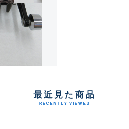
使用感や傷は少なく比較的
B+
使用感や傷はあるが全体的
B
使用感や傷のある一般的な
C
かなり使用感があり、全体
最近見た商品
C-
い品
RECENTLY VIEWED
著しく状態が悪いが使用は
D
品も含む