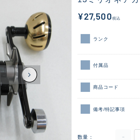
¥27,500
税込
ランク
付属品
商品コード
備考/特記事項
数量