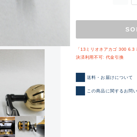
SO
「13ミリオネアカゴ 300 6
決済利用不可: 代金引換
ランクとは？
送料・お届けについて
この商品に関するお問
新古品（メーカー問屋から
品）
SA
※店頭展示時の置き傷が付いて
傷が極めて少ない極上品
A