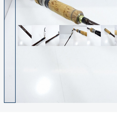
イシグロ御殿場店
イシグロ伊東店
ランク
(102119)
SA
(2946)
A
(17275)
B+
(12268)
B
(21943)
C
(38721)
C-
(5135)
D
(2192)
ランクについて