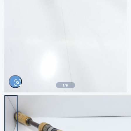
きるもの、改造品も含む
悪
イシグロ西尾店
イシグロ三河安城店
※ルアー、エギ、雑品、その他につきましては
ランク表記はございません。 状態は写真にて
ご確認ください。
イシグロ岡崎大樹寺店
イシグロ半田店
イシグロ岡崎若松店
イシグロ焼津店
イシグロ掛川店
イシグロ沼津店
1
/
9
イシグロ駿東柿田川店
イシグロ豊川店
イシグロ磐田店
イシグロ富士店