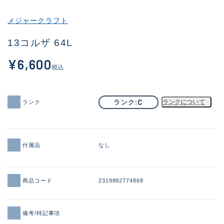
その他
メジャークラフト
新商品
(1851)
13コルザ 64L
おすすめ
(160)
¥6,600
税込
値下げ品
(14305)
OH済
(933)
C
ランク
ランクについて
ランク
DCチェック済
(1328)
在庫有のみ
(22150)
付属品
なし
価格
商品コード
2319892774868
この条件で検索する
備考/特記事項