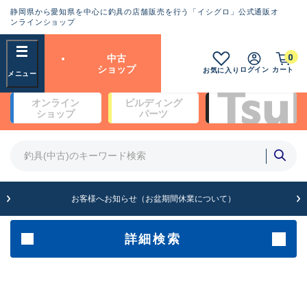
静岡県から愛知県を中心に釣具の店舗販売を行う「イシグロ」公式通販オ
ランクとは？
ンラインショップ
フリーワード
0
中古
SA
ショップ
ログイン
カート
お気に入り
新古品（メーカー問屋から仕
オンライン
ビルディング
入れた未使用品）
良
ショップ
パーツ
商品カテゴリ
※店頭展示時の置き傷が付いている
ものも含む
竿・ルアーロッド(4)
竿・ルアーロッド(64190)
リール・カスタムパーツ(35604)
A
ルアー・エギ(1807)
お客様へお知らせ（お盆期間休業について）
傷が極めて少ない極上品
その他・雑品(1061)
メーカー
詳細検索
B+
使用感や傷は少なく比較的美
店舗
品