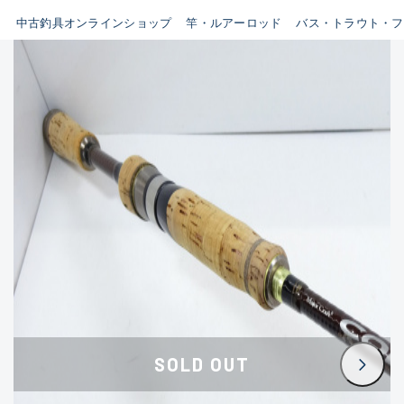
イシグロ鳴海店
中古釣具オンラインショップ
竿・ルアーロッド
バス・トラウト・フ
B
イシグロフレスポ鈴鹿店
使用感や傷はあるが全体的に
イシグロ津高茶屋店
綺麗な良品
イシグロ西春店
C
イシグロ中川かの里店
使用感や傷のある一般的な中
イシグロカインズモール彦根店
古品
イシグロ静岡中吉田店
C-
イシグロ名東引山店
かなり使用感があり、全体的
イシグロ豊田店
に目立つ傷が多い品
イシグロ豊橋向山店
イシグロ岐阜店
D
SOLD OUT
イシグロ高林店
著しく状態が悪いが使用はで