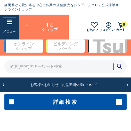
静岡県から愛知県を中心に釣具の店舗販売を行う「イシグロ」公式通販オ
ランクとは？
ンラインショップ
フリーワード
0
中古
SA
ショップ
ログイン
カート
お気に入り
新古品（メーカー問屋から仕
オンライン
ビルディング
入れた未使用品）
良
ショップ
パーツ
商品カテゴリ
※店頭展示時の置き傷が付いている
ものも含む
竿・ルアーロッド(4)
竿・ルアーロッド(64262)
リール・カスタムパーツ(35650)
A
ルアー・エギ(1807)
お客様へお知らせ（お盆期間休業について）
傷が極めて少ない極上品
その他・雑品(1061)
メーカー
詳細検索
B+
使用感や傷は少なく比較的美
店舗
品