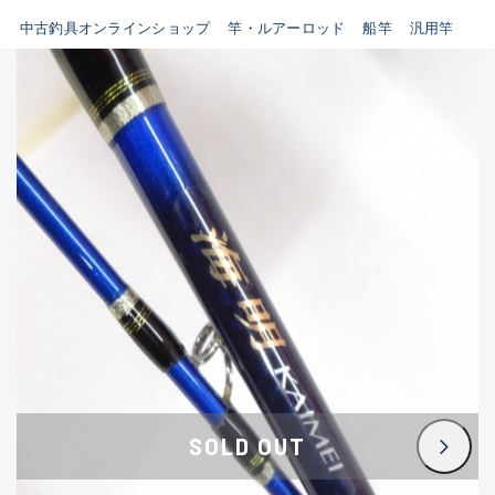
イシグロ鳴海店
中古釣具オンラインショップ
竿・ルアーロッド
船竿
汎用竿
B
イシグロフレスポ鈴鹿店
使用感や傷はあるが全体的に
イシグロ津高茶屋店
綺麗な良品
イシグロ西春店
C
イシグロカインズモール彦根店
使用感や傷のある一般的な中
イシグロ中川かの里店
古品
イシグロ静岡中吉田店
C-
イシグロ名東引山店
かなり使用感があり、全体的
イシグロ豊田店
に目立つ傷が多い品
イシグロ豊橋向山店
イシグロ岐阜店
D
SOLD OUT
イシグロ高林店
著しく状態が悪いが使用はで