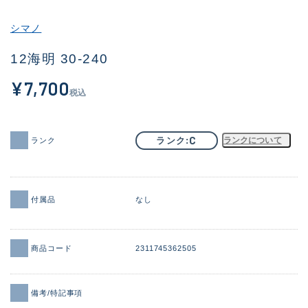
その他
シマノ
新商品
(1886)
12海明 30-240
おすすめ
(156)
¥7,700
税込
値下げ品
(14303)
OH済
(936)
C
ランク
ランクについて
ランク
DCチェック済
(1336)
在庫有のみ
(22076)
付属品
なし
価格
商品コード
2311745362505
この条件で検索する
備考/特記事項