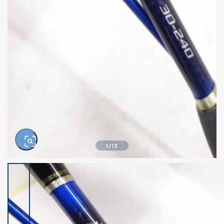
きるもの、改造品も含む
悪
イシグロ西尾店
イシグロ三河安城店
※ルアー、エギ、雑品、その他につきましては
ランク表記はございません。 状態は写真にて
ご確認ください。
イシグロ岡崎大樹寺店
イシグロ半田店
イシグロ岡崎若松店
イシグロ焼津店
イシグロ掛川店
イシグロ沼津店
1
/
13
イシグロ駿東柿田川店
イシグロ豊川店
イシグロ磐田店
イシグロ富士店