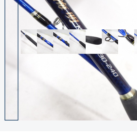
イシグロ御殿場店
イシグロ伊東店
ランク
(102237)
SA
(2950)
A
(17300)
B+
(12281)
B
(21962)
C
(38766)
C-
(5142)
D
(2197)
ランクについて