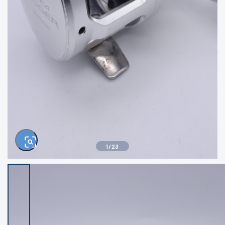
きるもの、改造品も含む
悪
イシグロ西尾店
イシグロ三河安城店
※ルアー、エギ、雑品、その他につきましては
ランク表記はございません。 状態は写真にて
ご確認ください。
イシグロ岡崎大樹寺店
イシグロ半田店
イシグロ岡崎若松店
イシグロ焼津店
イシグロ掛川店
イシグロ沼津店
1
/
23
イシグロ駿東柿田川店
イシグロ豊川店
イシグロ磐田店
イシグロ富士店