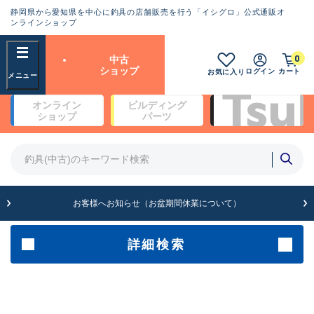
静岡県から愛知県を中心に釣具の店舗販売を行う「イシグロ」公式通販オ
ランクとは？
ンラインショップ
フリーワード
0
中古
SA
ショップ
ログイン
カート
お気に入り
新古品（メーカー問屋から仕
オンライン
ビルディング
入れた未使用品）
良
ショップ
パーツ
商品カテゴリ
※店頭展示時の置き傷が付いている
ものも含む
竿・ルアーロッド(4)
竿・ルアーロッド(64193)
リール・カスタムパーツ(35610)
A
ルアー・エギ(1807)
お客様へお知らせ（お盆期間休業について）
傷が極めて少ない極上品
その他・雑品(1061)
メーカー
詳細検索
B+
使用感や傷は少なく比較的美
店舗
品