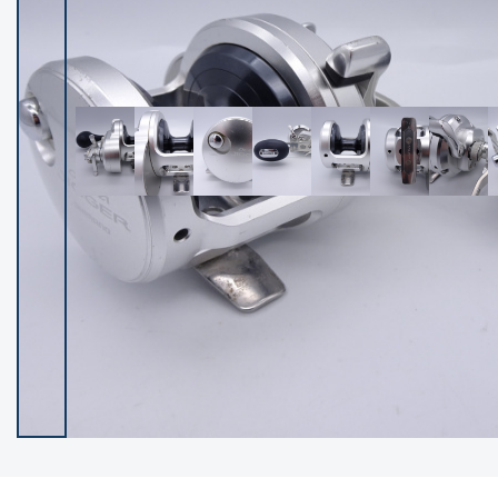
イシグロ御殿場店
イシグロ伊東店
ランク
(102128)
SA
(2946)
A
(17275)
B+
(12269)
B
(21945)
C
(38727)
C-
(5135)
D
(2192)
ランクについて