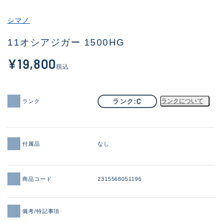
その他
シマノ
新商品
(1859)
11オシアジガー 1500HG
おすすめ
(161)
¥19,800
税込
値下げ品
(14304)
OH済
(933)
C
ランク
ランクについて
ランク
DCチェック済
(1330)
在庫有のみ
(22092)
付属品
なし
価格
商品コード
2315568051196
この条件で検索する
備考/特記事項