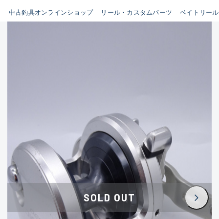
イシグロ鳴海店
中古釣具オンラインショップ
リール・カスタムパーツ
ベイトリール
B
イシグロフレスポ鈴鹿店
使用感や傷はあるが全体的に
イシグロ津高茶屋店
綺麗な良品
イシグロ西春店
C
イシグロ中川かの里店
使用感や傷のある一般的な中
イシグロカインズモール彦根店
古品
イシグロ静岡中吉田店
C-
イシグロ名東引山店
かなり使用感があり、全体的
イシグロ豊田店
に目立つ傷が多い品
イシグロ豊橋向山店
イシグロ岐阜店
D
SOLD OUT
イシグロ高林店
著しく状態が悪いが使用はで