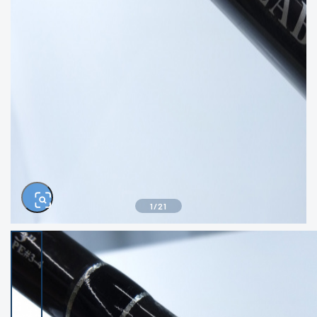
きるもの、改造品も含む
悪
イシグロ西尾店
イシグロ三河安城店
※ルアー、エギ、雑品、その他につきましては
ランク表記はございません。 状態は写真にて
ご確認ください。
イシグロ岡崎大樹寺店
イシグロ半田店
イシグロ岡崎若松店
イシグロ焼津店
イシグロ掛川店
イシグロ沼津店
1
/
21
イシグロ駿東柿田川店
イシグロ豊川店
イシグロ磐田店
イシグロ富士店