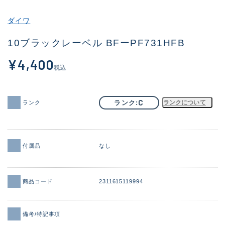
その他
ダイワ
新商品
(1943)
10ブラックレーベル BFーPF731HFB
おすすめ
(172)
¥4,400
税込
値下げ品
(14304)
OH済
(936)
C
ランク
ランクについて
ランク
DCチェック済
(1335)
在庫有のみ
(22123)
付属品
なし
価格
商品コード
2311615119994
この条件で検索する
備考/特記事項