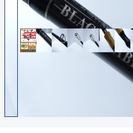
イシグロ御殿場店
イシグロ伊東店
ランク
(102209)
SA
(2949)
A
(17296)
B+
(12278)
B
(21959)
C
(38752)
C-
(5141)
D
(2195)
ランクについて