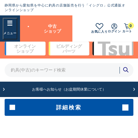
静岡県から愛知県を中心に釣具の店舗販売を行う「イシグロ」公式通販オ
ランクとは？
ンラインショップ
フリーワード
0
中古
SA
ショップ
ログイン
カート
お気に入り
新古品（メーカー問屋から仕
オンライン
ビルディング
入れた未使用品）
良
ショップ
パーツ
商品カテゴリ
※店頭展示時の置き傷が付いている
ものも含む
竿・ルアーロッド(4)
竿・ルアーロッド(64247)
リール・カスタムパーツ(35636)
A
ルアー・エギ(1807)
お客様へお知らせ（お盆期間休業について）
傷が極めて少ない極上品
その他・雑品(1062)
メーカー
詳細検索
B+
使用感や傷は少なく比較的美
店舗
品