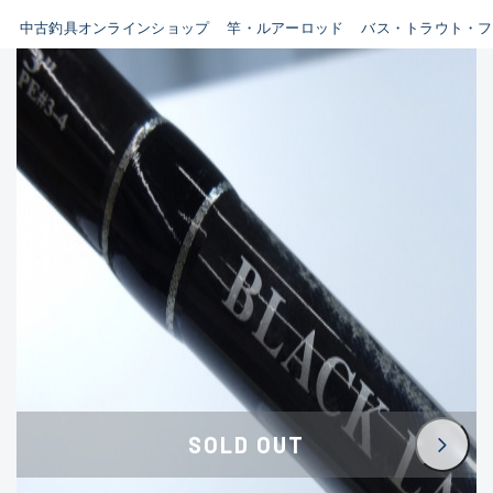
イシグロ鳴海店
中古釣具オンラインショップ
竿・ルアーロッド
バス・トラウト・フ
B
イシグロフレスポ鈴鹿店
使用感や傷はあるが全体的に
イシグロ津高茶屋店
綺麗な良品
イシグロ西春店
C
イシグロ中川かの里店
使用感や傷のある一般的な中
イシグロカインズモール彦根店
古品
イシグロ静岡中吉田店
C-
イシグロ名東引山店
かなり使用感があり、全体的
イシグロ豊田店
に目立つ傷が多い品
イシグロ豊橋向山店
イシグロ岐阜店
D
SOLD OUT
イシグロ高林店
著しく状態が悪いが使用はで