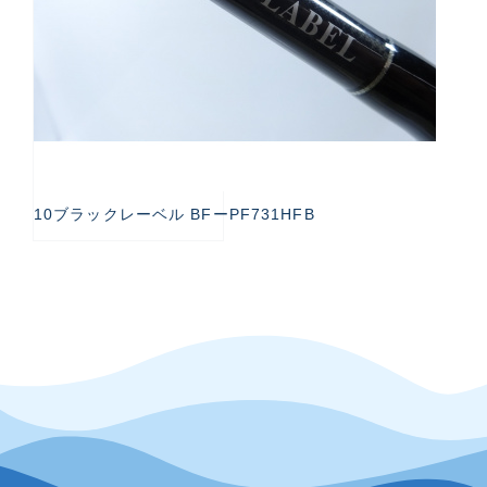
10ブラックレーベル BFーPF731HFB