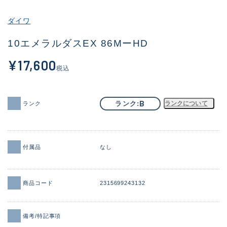
その他
ダイワ
新商品
(2044)
10エメラルダスEX 86MーHD
おすすめ
(168)
¥17,600
税込
値下げ品
(14300)
OH済
(943)
B
ランク
ランクについて
ランク
DCチェック済
(1338)
在庫有のみ
(21968)
付属品
なし
価格
商品コード
2315699243132
この条件で検索する
備考/特記事項