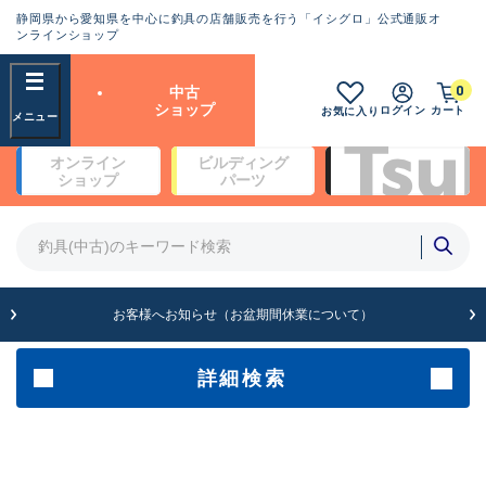
静岡県から愛知県を中心に釣具の店舗販売を行う「イシグロ」公式通販オ
ランクとは？
ンラインショップ
フリーワード
0
中古
SA
ショップ
ログイン
カート
お気に入り
新古品（メーカー問屋から仕
オンライン
ビルディング
入れた未使用品）
良
ショップ
パーツ
商品カテゴリ
※店頭展示時の置き傷が付いている
ものも含む
竿・ルアーロッド(5)
竿・ルアーロッド(64396)
リール・カスタムパーツ(35755)
A
ルアー・エギ(1813)
お客様へお知らせ（お盆期間休業について）
傷が極めて少ない極上品
その他・雑品(1065)
メーカー
詳細検索
B+
使用感や傷は少なく比較的美
店舗
品