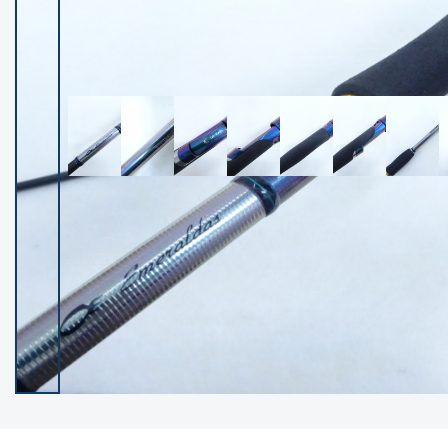
イシグロ御殿場店
イシグロ伊東店
ランク
(102487)
SA
(2957)
A
(17335)
B+
(12315)
B
(22004)
C
(38863)
C-
(5162)
D
(2205)
ランクについて