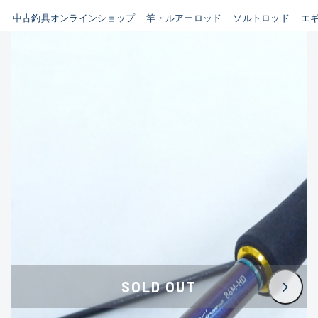
イシグロ鳴海店
中古釣具オンラインショップ
竿・ルアーロッド
ソルトロッド
エ
B
イシグロフレスポ鈴鹿店
使用感や傷はあるが全体的に
イシグロ津高茶屋店
綺麗な良品
イシグロ西春店
C
イシグロカインズモール彦根店
使用感や傷のある一般的な中
イシグロ中川かの里店
古品
イシグロ静岡中吉田店
C-
イシグロ名東引山店
かなり使用感があり、全体的
イシグロ豊田店
に目立つ傷が多い品
イシグロ豊橋向山店
イシグロ岐阜店
D
SOLD OUT
イシグロ高林店
著しく状態が悪いが使用はで