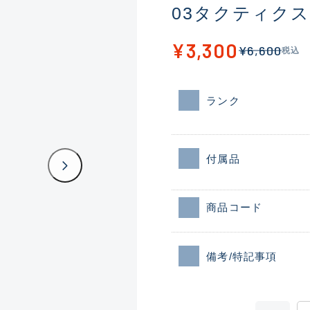
03タクティクスT
¥3,300
¥6,600
税込
ランク
付属品
商品コード
備考/特記事項