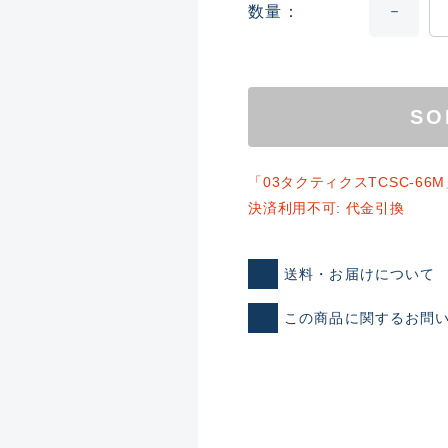
数量
SO
「03タクティクスTCSC-6
決済利用不可: 代金引換
ランクとは？
送料・お届けについて
この商品に関するお問
新古品（メーカー問屋から
品）
SA
※店頭展示時の置き傷が付いて