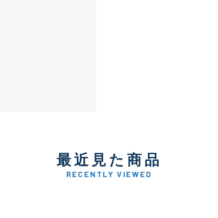
傷が極めて少ない極上品
A
使用感や傷は少なく比較的
B+
使用感や傷はあるが全体的
B
使用感や傷のある一般的な
C
最近見た商品
かなり使用感があり、全体
C-
い品
RECENTLY VIEWED
著しく状態が悪いが使用は
D
品も含む