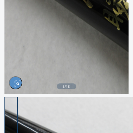
きるもの、改造品も含む
悪
イシグロ西尾店
イシグロ三河安城店
※ルアー、エギ、雑品、その他につきましては
ランク表記はございません。 状態は写真にて
ご確認ください。
イシグロ半田店
イシグロ岡崎若松店
イシグロ岡崎大樹寺店
イシグロ焼津店
イシグロ掛川店
イシグロ沼津店
1
/
13
イシグロ駿東柿田川店
イシグロ豊川店
イシグロ磐田店
イシグロ富士店