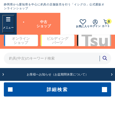
静岡県から愛知県を中心に釣具の店舗販売を行う「イシグロ」公式通販オ
ランクとは？
ンラインショップ
フリーワード
0
中古
SA
ショップ
ログイン
カート
お気に入り
新古品（メーカー問屋から仕
オンライン
ビルディング
入れた未使用品）
良
ショップ
パーツ
商品カテゴリ
※店頭展示時の置き傷が付いている
ものも含む
竿・ルアーロッド(5)
竿・ルアーロッド(64422)
リール・カスタムパーツ(35765)
A
ルアー・エギ(1812)
お客様へお知らせ（お盆期間休業について）
傷が極めて少ない極上品
その他・雑品(1066)
メーカー
詳細検索
B+
使用感や傷は少なく比較的美
店舗
品