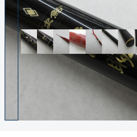
イシグロ御殿場店
イシグロ伊東店
ランク
(102523)
SA
(2966)
A
(17340)
B+
(12320)
B
(22008)
C
(38873)
C-
(5164)
D
(2205)
ランクについて