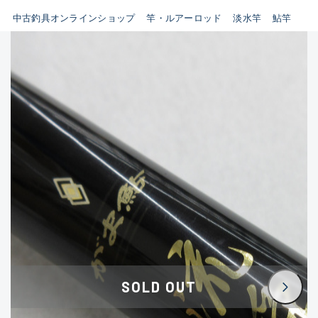
イシグロ鳴海店
中古釣具オンラインショップ
竿・ルアーロッド
淡水竿
鮎竿
B
イシグロフレスポ鈴鹿店
使用感や傷はあるが全体的に
イシグロ津高茶屋店
綺麗な良品
イシグロ西春店
C
イシグロカインズモール彦根店
使用感や傷のある一般的な中
イシグロ中川かの里店
古品
イシグロ静岡中吉田店
C-
イシグロ名東引山店
かなり使用感があり、全体的
イシグロ豊田店
に目立つ傷が多い品
イシグロ豊橋向山店
イシグロ岐阜店
D
SOLD OUT
イシグロ高林店
著しく状態が悪いが使用はで