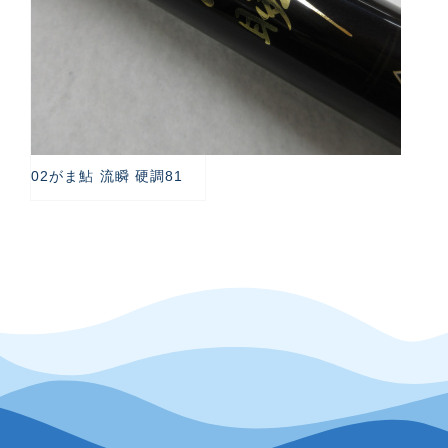
02がま鮎 流瞬 硬調81