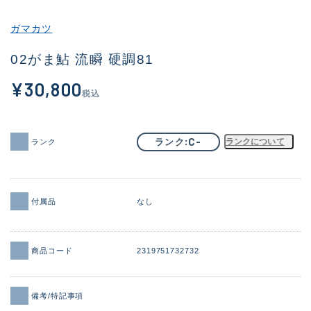
その他
ガマカツ
新商品
(2084)
02がま鮎 流瞬 硬調81
おすすめ
(170)
¥30,800
税込
値下げ品
(14299)
OH済
(943)
C-
ランク
ランクについて
ランク
DCチェック済
(1338)
在庫有のみ
(21969)
付属品
なし
価格
商品コード
2319751732732
この条件で検索する
備考/特記事項