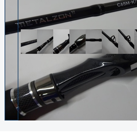
イシグロ御殿場店
イシグロ伊東店
ランク
(102122)
SA
(2946)
A
(17275)
B+
(12268)
B
(21943)
C
(38724)
C-
(5135)
D
(2192)
ランクについて