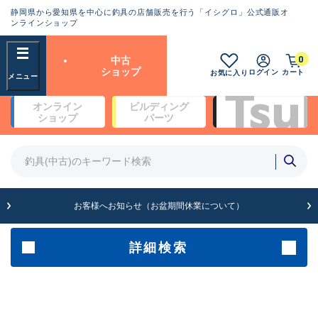
静岡県から愛知県を中心に釣具の店舗販売を行う「イシグロ」公式通販オ
ランクとは？
ンラインショップ
フリーワード
0
中古
SA
ショップ
ログイン
カート
お気に入り
新古品（メーカー問屋から仕
オンライン
ビルディング
入れた未使用品）
良
ショップ
パーツ
商品カテゴリ
※店頭展示時の置き傷が付いている
ものも含む
竿・ルアーロッド(4)
竿・ルアーロッド(64189)
リール・カスタムパーツ(35608)
A
ルアー・エギ(1807)
お客様へお知らせ（お盆期間休業について）
傷が極めて少ない極上品
その他・雑品(1061)
メーカー
詳細検索
B+
使用感や傷は少なく比較的美
店舗
品