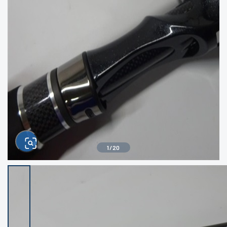
きるもの、改造品も含む
悪
イシグロ西尾店
イシグロ三河安城店
※ルアー、エギ、雑品、その他につきましては
ランク表記はございません。 状態は写真にて
ご確認ください。
イシグロ岡崎大樹寺店
イシグロ半田店
イシグロ岡崎若松店
イシグロ焼津店
イシグロ掛川店
イシグロ沼津店
1
/
20
イシグロ駿東柿田川店
イシグロ豊川店
イシグロ磐田店
イシグロ富士店