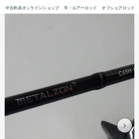
イシグロ鳴海店
中古釣具オンラインショップ
竿・ルアーロッド
オフショアロッド
B
イシグロフレスポ鈴鹿店
使用感や傷はあるが全体的に
イシグロ津高茶屋店
綺麗な良品
イシグロ西春店
C
イシグロ中川かの里店
使用感や傷のある一般的な中
イシグロカインズモール彦根店
古品
イシグロ静岡中吉田店
C-
イシグロ名東引山店
かなり使用感があり、全体的
イシグロ豊田店
に目立つ傷が多い品
イシグロ豊橋向山店
イシグロ岐阜店
D
イシグロ高林店
著しく状態が悪いが使用はで