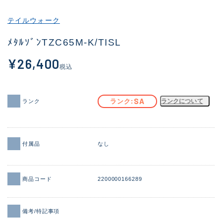
その他
テイルウォーク
新商品
(1856)
ﾒﾀﾙｿﾞﾝTZC65M-K/TISL
おすすめ
(161)
¥26,400
税込
値下げ品
(14304)
OH済
(933)
SA
ランク
ランクについて
ランク
DCチェック済
(1328)
在庫有のみ
(22097)
付属品
なし
価格
商品コード
2200000166289
この条件で検索する
備考/特記事項