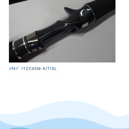
ﾒﾀﾙｿﾞﾝTZC65M-K/TISL