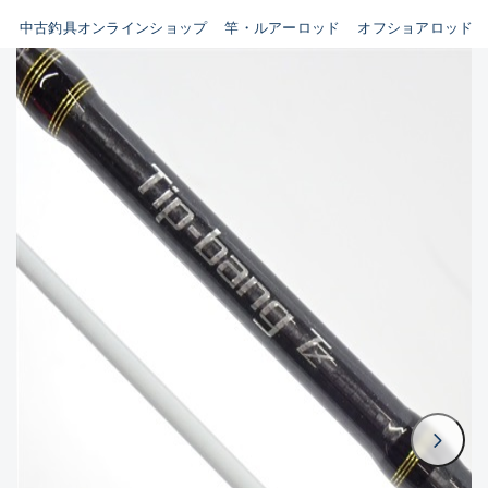
イシグロ鳴海店
中古釣具オンラインショップ
竿・ルアーロッド
オフショアロッド
B
イシグロフレスポ鈴鹿店
使用感や傷はあるが全体的に
イシグロ津高茶屋店
綺麗な良品
イシグロ西春店
C
イシグロ中川かの里店
使用感や傷のある一般的な中
イシグロカインズモール彦根店
古品
イシグロ静岡中吉田店
C-
イシグロ名東引山店
かなり使用感があり、全体的
イシグロ豊田店
に目立つ傷が多い品
イシグロ豊橋向山店
イシグロ岐阜店
D
イシグロ高林店
著しく状態が悪いが使用はで