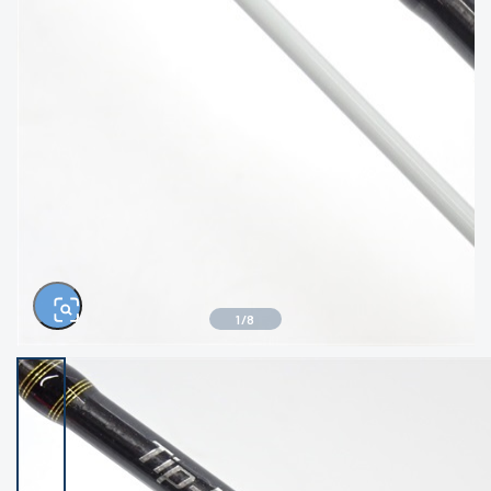
きるもの、改造品も含む
悪
イシグロ西尾店
イシグロ三河安城店
※ルアー、エギ、雑品、その他につきましては
ランク表記はございません。 状態は写真にて
ご確認ください。
イシグロ半田店
イシグロ岡崎大樹寺店
イシグロ岡崎若松店
イシグロ焼津店
イシグロ掛川店
イシグロ沼津店
1
/
8
イシグロ駿東柿田川店
イシグロ磐田店
イシグロ豊川店
イシグロ富士店