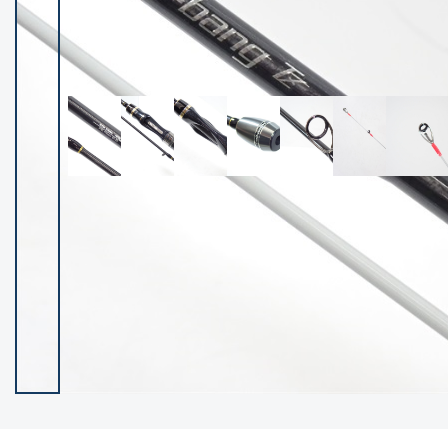
イシグロ御殿場店
イシグロ伊東店
ランク
(102400)
SA
(2953)
A
(17318)
B+
(12301)
B
(21990)
C
(38837)
C-
(5150)
D
(2205)
ランクについて