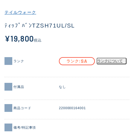
その他
テイルウォーク
新商品
(1956)
ﾃｨｯﾌﾟﾊﾞﾝTZSH71UL/SL
おすすめ
(164)
¥19,800
税込
値下げ品
(14301)
OH済
(936)
SA
ランク
ランクについて
ランク
DCチェック済
(1337)
在庫有のみ
(21991)
付属品
なし
価格
商品コード
2200000164001
この条件で検索する
備考/特記事項