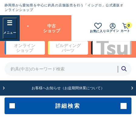
静岡県から愛知県を中心に釣具の店舗販売を行う「イシグロ」公式通販オ
ランクとは？
ンラインショップ
フリーワード
0
中古
SA
ショップ
ログイン
カート
お気に入り
新古品（メーカー問屋から仕
オンライン
ビルディング
入れた未使用品）
良
ショップ
パーツ
商品カテゴリ
※店頭展示時の置き傷が付いている
ものも含む
竿・ルアーロッド(4)
竿・ルアーロッド(64369)
リール・カスタムパーツ(35700)
A
ルアー・エギ(1811)
お客様へお知らせ（お盆期間休業について）
傷が極めて少ない極上品
その他・雑品(1063)
メーカー
詳細検索
B+
使用感や傷は少なく比較的美
店舗
品