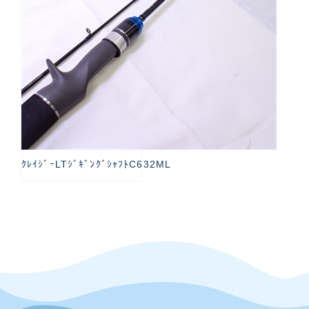
ｸﾚｲｼﾞｰLTｼﾞｷﾞﾝｸﾞｼｬﾌﾄC632ML