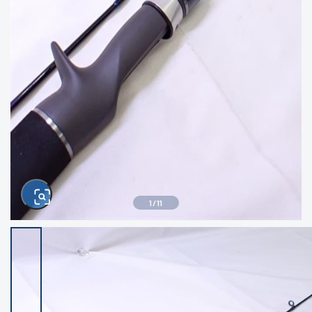
きるもの、改造品も含む
悪
イシグロ西尾店
イシグロ三河安城店
※ルアー、エギ、雑品、その他につきましては
ランク表記はございません。 状態は写真にて
ご確認ください。
イシグロ半田店
イシグロ岡崎大樹寺店
イシグロ岡崎若松店
イシグロ焼津店
イシグロ掛川店
イシグロ沼津店
1
/
11
イシグロ駿東柿田川店
イシグロ磐田店
イシグロ豊川店
イシグロ富士店