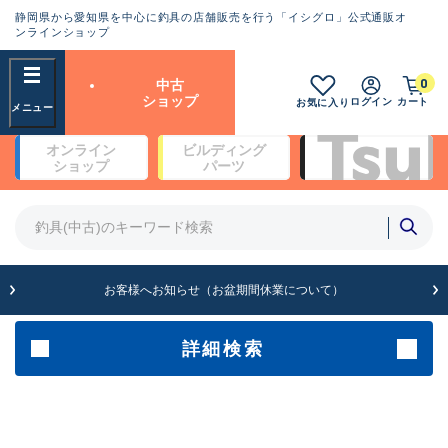
静岡県から愛知県を中心に釣具の店舗販売を行う「イシグロ」公式通販オ
ランクとは？
ンラインショップ
フリーワード
0
中古
SA
ショップ
ログイン
カート
お気に入り
新古品（メーカー問屋から仕
オンライン
ビルディング
入れた未使用品）
良
ショップ
パーツ
商品カテゴリ
※店頭展示時の置き傷が付いている
ものも含む
竿・ルアーロッド(4)
竿・ルアーロッド(64369)
リール・カスタムパーツ(35700)
A
ルアー・エギ(1811)
お客様へお知らせ（お盆期間休業について）
傷が極めて少ない極上品
その他・雑品(1063)
メーカー
詳細検索
B+
使用感や傷は少なく比較的美
店舗
品