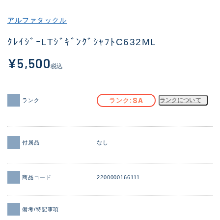
その他
アルファタックル
新商品
(2059)
ｸﾚｲｼﾞｰLTｼﾞｷﾞﾝｸﾞｼｬﾌﾄC632ML
おすすめ
(184)
¥5,500
税込
値下げ品
(14301)
OH済
(936)
SA
ランク
ランクについて
ランク
DCチェック済
(1337)
在庫有のみ
(21994)
付属品
なし
価格
商品コード
2200000166111
この条件で検索する
備考/特記事項