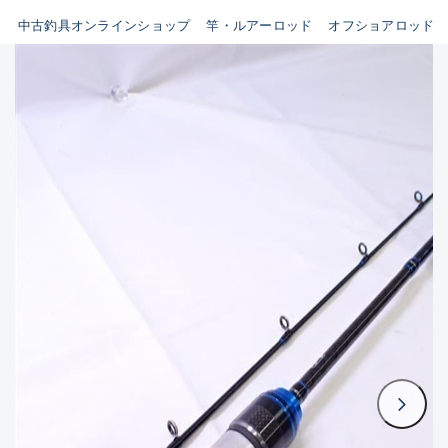
イシグロ鳴海店
中古釣具オンラインショップ
竿・ルアーロッド
オフショアロッド
B
イシグロフレスポ鈴鹿店
使用感や傷はあるが全体的に
イシグロ津高茶屋店
綺麗な良品
イシグロ西春店
C
イシグロ中川かの里店
使用感や傷のある一般的な中
イシグロカインズモール彦根店
古品
イシグロ静岡中吉田店
C-
イシグロ名東引山店
かなり使用感があり、全体的
イシグロ豊田店
に目立つ傷が多い品
イシグロ豊橋向山店
イシグロ岐阜店
D
イシグロ高林店
著しく状態が悪いが使用はで