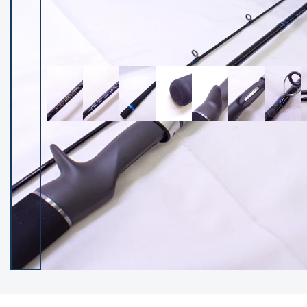
イシグロ御殿場店
イシグロ伊東店
ランク
(102400)
SA
(2953)
A
(17318)
B+
(12301)
B
(21990)
C
(38837)
C-
(5150)
D
(2205)
ランクについて