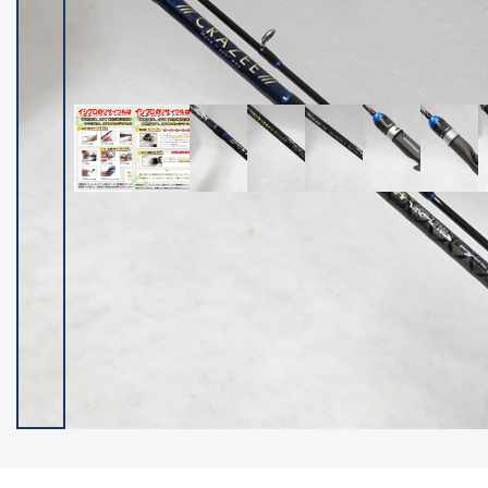
イシグロ御殿場店
イシグロ伊東店
ランク
(102550)
SA
(2966)
A
(17343)
B+
(12325)
B
(22014)
C
(38880)
C-
(5168)
D
(2206)
ランクについて