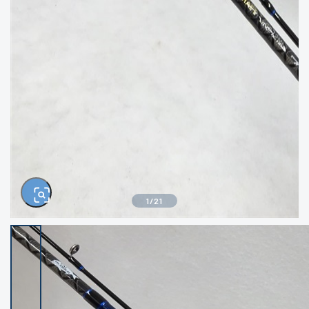
きるもの、改造品も含む
悪
イシグロ西尾店
イシグロ三河安城店
※ルアー、エギ、雑品、その他につきましては
ランク表記はございません。 状態は写真にて
ご確認ください。
イシグロ半田店
イシグロ岡崎若松店
イシグロ岡崎大樹寺店
イシグロ焼津店
イシグロ掛川店
イシグロ沼津店
1
/
21
イシグロ駿東柿田川店
イシグロ豊川店
イシグロ磐田店
イシグロ富士店