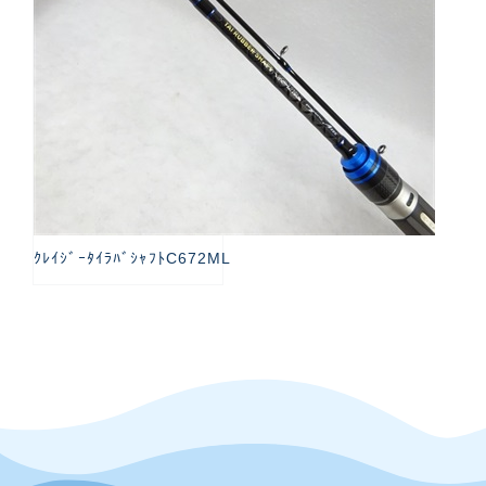
ｸﾚｲｼﾞｰﾀｲﾗﾊﾞｼｬﾌﾄC672ML