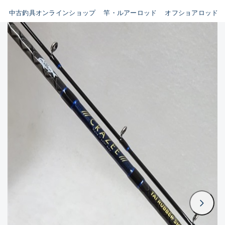
イシグロ鳴海店
中古釣具オンラインショップ
竿・ルアーロッド
オフショアロッド
B
イシグロフレスポ鈴鹿店
使用感や傷はあるが全体的に
イシグロ津高茶屋店
綺麗な良品
イシグロ西春店
C
イシグロ中川かの里店
使用感や傷のある一般的な中
イシグロカインズモール彦根店
古品
イシグロ静岡中吉田店
C-
イシグロ名東引山店
かなり使用感があり、全体的
イシグロ豊田店
に目立つ傷が多い品
イシグロ豊橋向山店
イシグロ岐阜店
D
イシグロ高林店
著しく状態が悪いが使用はで