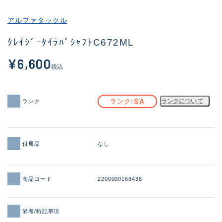
その他
アルファタックル
新商品
(2012)
ｸﾚｲｼﾞｰﾀｲﾗﾊﾞｼｬﾌﾄC672ML
おすすめ
(175)
¥6,600
税込
値下げ品
(14299)
OH済
(943)
SA
ランク
ランクについて
ランク
DCチェック済
(1339)
在庫有のみ
(21907)
付属品
なし
価格
商品コード
2200000168436
この条件で検索する
備考/特記事項