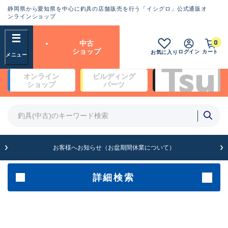
静岡県から愛知県を中心に釣具の店舗販売を行う「イシグロ」公式通販オ
ランクとは？
ンラインショップ
フリーワード
0
中古
SA
ショップ
ログイン
カート
お気に入り
新古品（メーカー問屋から仕
オンライン
ビルディング
入れた未使用品）
良
ショップ
パーツ
商品カテゴリ
※店頭展示時の置き傷が付いている
ものも含む
竿・ルアーロッド(5)
竿・ルアーロッド(64434)
リール・カスタムパーツ(35778)
A
ルアー・エギ(1812)
お客様へお知らせ（お盆期間休業について）
傷が極めて少ない極上品
その他・雑品(1068)
メーカー
詳細検索
B+
使用感や傷は少なく比較的美
店舗
品