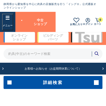
静岡県から愛知県を中心に釣具の店舗販売を行う「イシグロ」公式通販オ
ランクとは？
ンラインショップ
フリーワード
0
中古
SA
ショップ
ログイン
カート
お気に入り
新古品（メーカー問屋から仕
オンライン
ビルディング
入れた未使用品）
良
ショップ
パーツ
商品カテゴリ
※店頭展示時の置き傷が付いている
ものも含む
竿・ルアーロッド(4)
竿・ルアーロッド(64203)
リール・カスタムパーツ(35615)
A
ルアー・エギ(1807)
お客様へお知らせ（お盆期間休業について）
傷が極めて少ない極上品
その他・雑品(1061)
メーカー
詳細検索
B+
使用感や傷は少なく比較的美
店舗
品