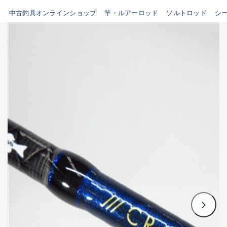
イシグロ鳴海店
中古釣具オンラインショップ
竿・ルアーロッド
ソルトロッド
シ
B
イシグロフレスポ鈴鹿店
使用感や傷はあるが全体的に
イシグロ津高茶屋店
綺麗な良品
イシグロ西春店
C
イシグロ中川かの里店
使用感や傷のある一般的な中
イシグロカインズモール彦根店
古品
イシグロ静岡中吉田店
C-
イシグロ名東引山店
かなり使用感があり、全体的
イシグロ豊田店
に目立つ傷が多い品
イシグロ豊橋向山店
イシグロ岐阜店
D
イシグロ高林店
著しく状態が悪いが使用はで