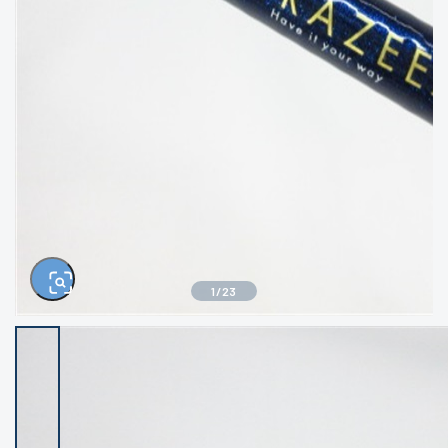
きるもの、改造品も含む
悪
イシグロ西尾店
イシグロ三河安城店
※ルアー、エギ、雑品、その他につきましては
ランク表記はございません。 状態は写真にて
ご確認ください。
イシグロ岡崎大樹寺店
イシグロ半田店
イシグロ岡崎若松店
イシグロ焼津店
イシグロ掛川店
イシグロ沼津店
1
/
23
イシグロ駿東柿田川店
イシグロ豊川店
イシグロ磐田店
イシグロ富士店