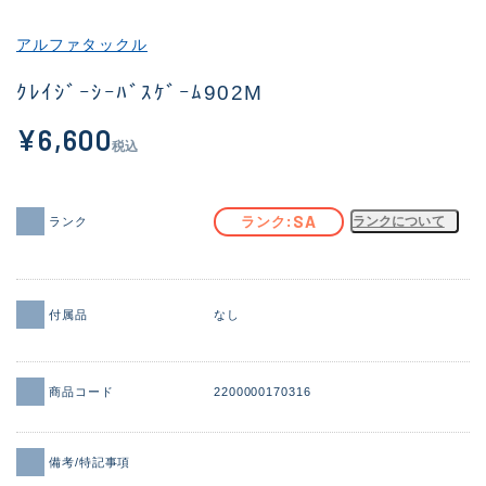
その他
アルファタックル
新商品
(1871)
ｸﾚｲｼﾞｰｼｰﾊﾞｽｹﾞｰﾑ902M
おすすめ
(161)
¥6,600
税込
値下げ品
(14304)
OH済
(935)
SA
ランク
ランクについて
ランク
DCチェック済
(1331)
在庫有のみ
(22088)
付属品
なし
価格
商品コード
2200000170316
この条件で検索する
備考/特記事項