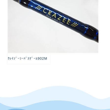
ｸﾚｲｼﾞｰｼｰﾊﾞｽｹﾞｰﾑ902M