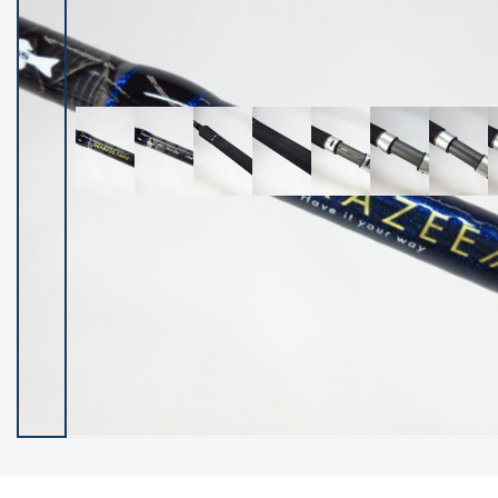
イシグロ御殿場店
イシグロ伊東店
ランク
(102140)
SA
(2946)
A
(17277)
B+
(12270)
B
(21946)
C
(38734)
C-
(5135)
D
(2193)
ランクについて