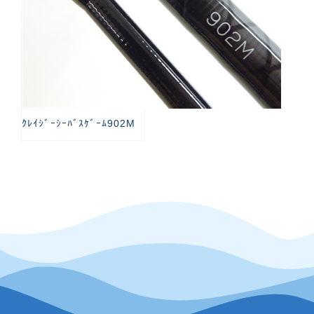
ｸﾚｲｼﾞｰｼｰﾊﾞｽｹﾞｰﾑ902M