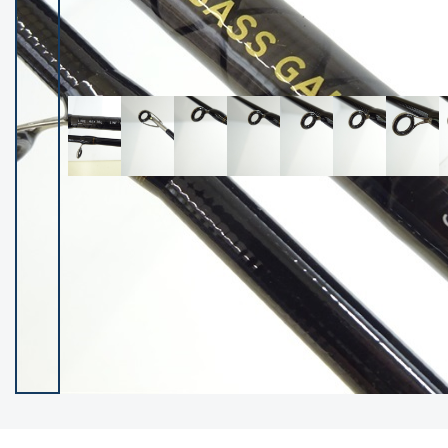
イシグロ御殿場店
イシグロ伊東店
ランク
(101985)
SA
(2940)
A
(17250)
B+
(12259)
B
(21919)
C
(38666)
C-
(5128)
D
(2186)
ランクについて