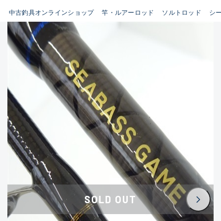
イシグロ鳴海店
中古釣具オンラインショップ
竿・ルアーロッド
ソルトロッド
シ
B
イシグロフレスポ鈴鹿店
使用感や傷はあるが全体的に
イシグロ津高茶屋店
綺麗な良品
イシグロ西春店
C
イシグロ中川かの里店
使用感や傷のある一般的な中
イシグロカインズモール彦根店
古品
イシグロ静岡中吉田店
C-
イシグロ名東引山店
かなり使用感があり、全体的
イシグロ豊田店
に目立つ傷が多い品
イシグロ豊橋向山店
イシグロ岐阜店
D
SOLD OUT
イシグロ西尾店
著しく状態が悪いが使用はで