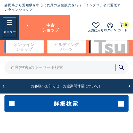
静岡県から愛知県を中心に釣具の店舗販売を行う「イシグロ」公式通販オ
ランクとは？
ンラインショップ
フリーワード
0
中古
SA
ショップ
ログイン
カート
お気に入り
新古品（メーカー問屋から仕
オンライン
ビルディング
入れた未使用品）
良
ショップ
パーツ
商品カテゴリ
※店頭展示時の置き傷が付いている
ものも含む
竿・ルアーロッド(4)
竿・ルアーロッド(64100)
リール・カスタムパーツ(35560)
A
ルアー・エギ(1807)
お客様へお知らせ（お盆期間休業について）
傷が極めて少ない極上品
その他・雑品(1061)
メーカー
詳細検索
B+
使用感や傷は少なく比較的美
店舗
品