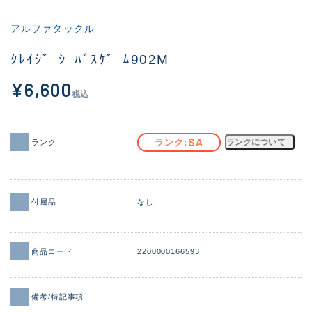
その他
アルファタックル
新商品
(1857)
ｸﾚｲｼﾞｰｼｰﾊﾞｽｹﾞｰﾑ902M
おすすめ
(170)
¥6,600
税込
値下げ品
(14305)
OH済
(933)
SA
ランク
ランクについて
ランク
DCチェック済
(1329)
在庫有のみ
(22165)
付属品
なし
価格
商品コード
2200000166593
この条件で検索する
備考/特記事項