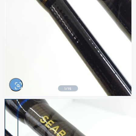
きるもの、改造品も含む
悪
イシグロ高林店
イシグロ三河安城店
※ルアー、エギ、雑品、その他につきましては
ランク表記はございません。 状態は写真にて
ご確認ください。
イシグロ岡崎大樹寺店
イシグロ半田店
イシグロ岡崎若松店
イシグロ焼津店
イシグロ掛川店
イシグロ沼津店
1
/
15
イシグロ駿東柿田川店
イシグロ豊川店
イシグロ富士店
イシグロ磐田店