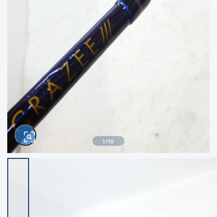
きるもの、改造品も含む
悪
イシグロ西尾店
イシグロ三河安城店
※ルアー、エギ、雑品、その他につきましては
ランク表記はございません。 状態は写真にて
ご確認ください。
イシグロ半田店
イシグロ岡崎若松店
イシグロ岡崎大樹寺店
イシグロ焼津店
イシグロ掛川店
イシグロ沼津店
1
/
10
イシグロ駿東柿田川店
イシグロ豊川店
イシグロ磐田店
イシグロ富士店