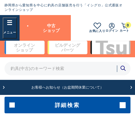
静岡県から愛知県を中心に釣具の店舗販売を行う「イシグロ」公式通販オ
ランクとは？
ンラインショップ
フリーワード
0
中古
SA
ショップ
ログイン
カート
お気に入り
新古品（メーカー問屋から仕
オンライン
ビルディング
入れた未使用品）
良
ショップ
パーツ
商品カテゴリ
※店頭展示時の置き傷が付いている
ものも含む
竿・ルアーロッド(5)
竿・ルアーロッド(64452)
リール・カスタムパーツ(35780)
A
ルアー・エギ(1814)
お客様へお知らせ（お盆期間休業について）
傷が極めて少ない極上品
その他・雑品(1068)
メーカー
詳細検索
B+
使用感や傷は少なく比較的美
店舗
品