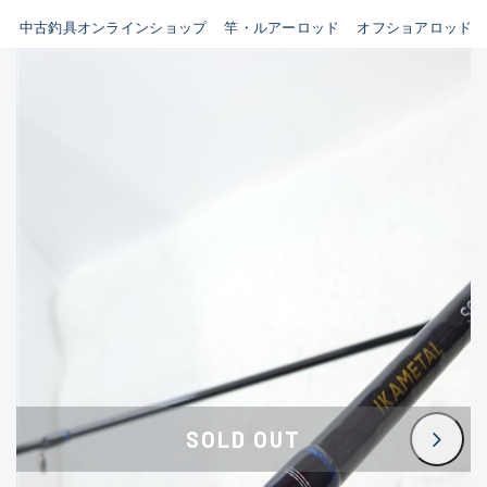
イシグロ鳴海店
中古釣具オンラインショップ
竿・ルアーロッド
オフショアロッド
B
イシグロフレスポ鈴鹿店
使用感や傷はあるが全体的に
イシグロ津高茶屋店
綺麗な良品
イシグロ西春店
C
イシグロ中川かの里店
使用感や傷のある一般的な中
イシグロカインズモール彦根店
古品
イシグロ静岡中吉田店
C-
イシグロ名東引山店
かなり使用感があり、全体的
イシグロ豊田店
に目立つ傷が多い品
イシグロ豊橋向山店
イシグロ岐阜店
D
SOLD OUT
イシグロ高林店
著しく状態が悪いが使用はで