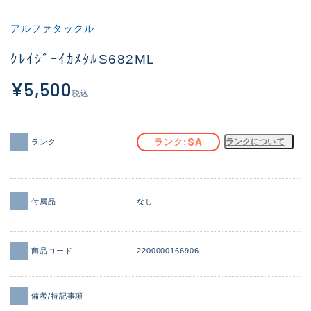
その他
アルファタックル
新商品
(2036)
ｸﾚｲｼﾞｰｲｶﾒﾀﾙS682ML
おすすめ
(183)
¥5,500
税込
値下げ品
(14298)
OH済
(944)
SA
ランク
ランクについて
ランク
DCチェック済
(1339)
在庫有のみ
(21899)
付属品
なし
価格
商品コード
2200000166906
この条件で検索する
備考/特記事項