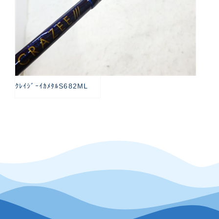
ｸﾚｲｼﾞｰｲｶﾒﾀﾙS682ML