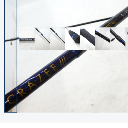
イシグロ御殿場店
イシグロ伊東店
ランク
(102572)
SA
(2967)
A
(17344)
B+
(12329)
B
(22018)
C
(38887)
C-
(5169)
D
(2208)
ランクについて