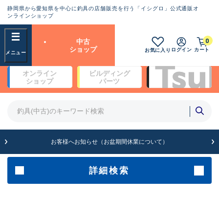
静岡県から愛知県を中心に釣具の店舗販売を行う「イシグロ」公式通販オ
ランクとは？
ンラインショップ
フリーワード
0
中古
SA
ショップ
ログイン
カート
お気に入り
新古品（メーカー問屋から仕
オンライン
ビルディング
入れた未使用品）
良
ショップ
パーツ
商品カテゴリ
※店頭展示時の置き傷が付いている
ものも含む
竿・ルアーロッド(4)
竿・ルアーロッド(64337)
リール・カスタムパーツ(35694)
A
ルアー・エギ(1811)
お客様へお知らせ（お盆期間休業について）
傷が極めて少ない極上品
その他・雑品(1064)
メーカー
詳細検索
B+
使用感や傷は少なく比較的美
店舗
品