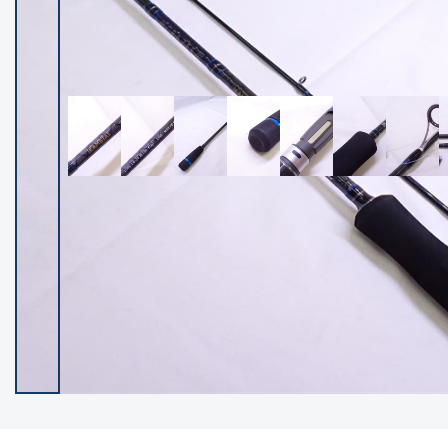
イシグロ御殿場店
イシグロ伊東店
ランク
(102363)
SA
(2953)
A
(17316)
B+
(12291)
B
(21987)
C
(38820)
C-
(5148)
D
(2202)
ランクについて