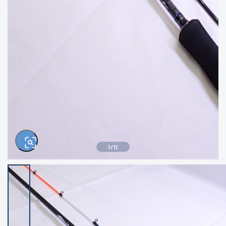
きるもの、改造品も含む
悪
イシグロ西尾店
イシグロ三河安城店
※ルアー、エギ、雑品、その他につきましては
ランク表記はございません。 状態は写真にて
ご確認ください。
イシグロ半田店
イシグロ岡崎大樹寺店
イシグロ岡崎若松店
イシグロ焼津店
イシグロ掛川店
イシグロ沼津店
1
/
11
イシグロ駿東柿田川店
イシグロ豊川店
イシグロ磐田店
イシグロ富士店