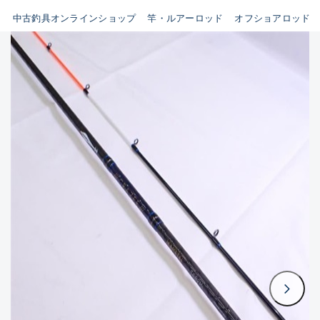
イシグロ鳴海店
中古釣具オンラインショップ
竿・ルアーロッド
オフショアロッド
B
イシグロフレスポ鈴鹿店
使用感や傷はあるが全体的に
イシグロ津高茶屋店
綺麗な良品
イシグロ西春店
C
イシグロカインズモール彦根店
使用感や傷のある一般的な中
イシグロ中川かの里店
古品
イシグロ静岡中吉田店
C-
イシグロ名東引山店
かなり使用感があり、全体的
イシグロ豊田店
に目立つ傷が多い品
イシグロ豊橋向山店
イシグロ岐阜店
D
イシグロ高林店
著しく状態が悪いが使用はで