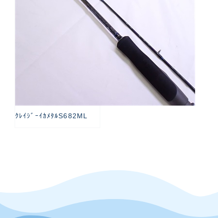
ｸﾚｲｼﾞｰｲｶﾒﾀﾙS682ML