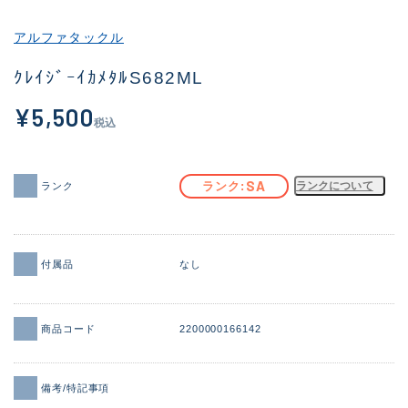
その他
アルファタックル
新商品
(2013)
ｸﾚｲｼﾞｰｲｶﾒﾀﾙS682ML
おすすめ
(180)
¥5,500
税込
値下げ品
(14302)
OH済
(936)
SA
ランク
ランクについて
ランク
DCチェック済
(1338)
在庫有のみ
(22034)
付属品
なし
価格
商品コード
2200000166142
この条件で検索する
備考/特記事項