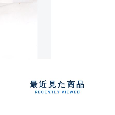
使用感や傷は少なく比較的
B+
使用感や傷はあるが全体的
B
使用感や傷のある一般的な
C
かなり使用感があり、全体
最近見た商品
C-
い品
RECENTLY VIEWED
著しく状態が悪いが使用は
D
品も含む