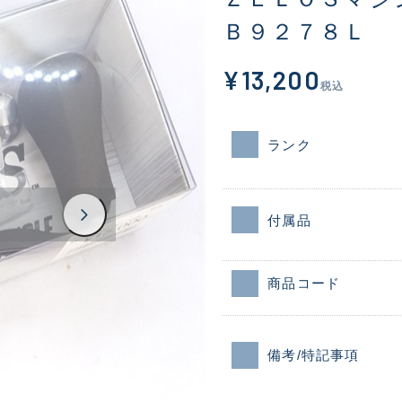
Ｂ９２７８Ｌ
¥13,200
税込
ランク
付属品
商品コード
備考/特記事項