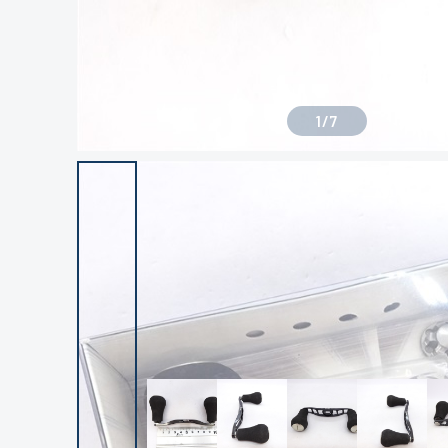
1
/
7
良