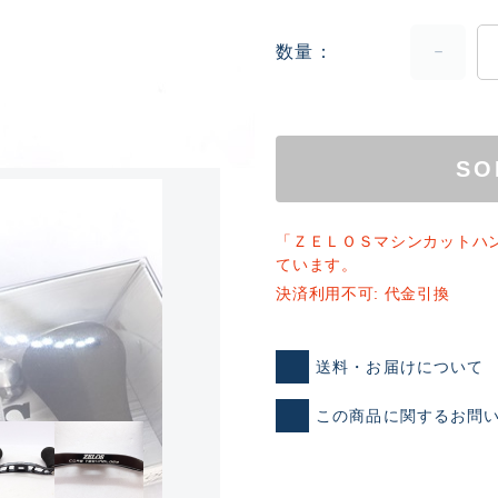
数量
SO
ランクとは？
「ＺＥＬＯＳマシンカットハ
ています。
決済利用不可: 代金引換
新古品（メーカー問屋から
送料・お届けについて
品）
SA
※店頭展示時の置き傷が付いて
この商品に関するお問
傷が極めて少ない極上品
A