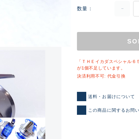
数量
SO
「ＴＨＥイカダスペシャル６
が1個不足しています。
ランクとは？
決済利用不可: 代金引換
送料・お届けについて
新古品（メーカー問屋から
品）
SA
この商品に関するお問
※店頭展示時の置き傷が付いて
傷が極めて少ない極上品
A