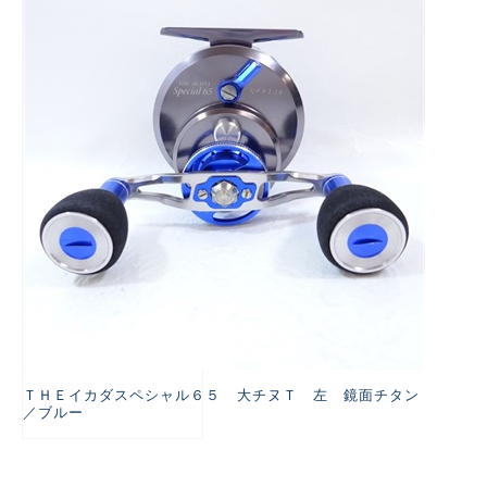
悪
ＴＨＥイカダスペシャル６５ 大チヌＴ 左 鏡面チタン
／ブルー