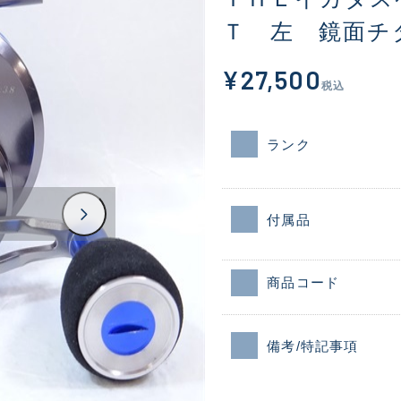
Ｔ 左 鏡面チ
¥27,500
税込
ランク
付属品
商品コード
備考/特記事項