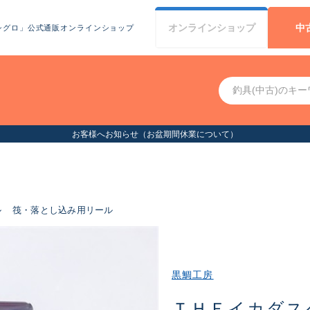
オンライン
ショップ
中
シグロ」公式通販オンラインショップ
お客様へお知らせ（お盆期間休業について）
ル
筏・落とし込み用リール
黒鯛工房
ＴＨＥイカダス