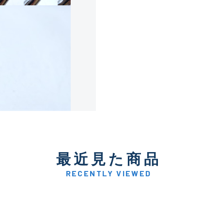
使用感や傷は少なく比較的
B+
使用感や傷はあるが全体的
B
使用感や傷のある一般的な
C
かなり使用感があり、全体
最近見た商品
C-
い品
RECENTLY VIEWED
著しく状態が悪いが使用は
D
品も含む