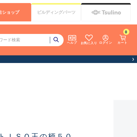
古
ショップ
ビルディング
パーツ
0
ログイン
カート
ヘルプ
お気に入り
トＩＳＯ玉の柄５０