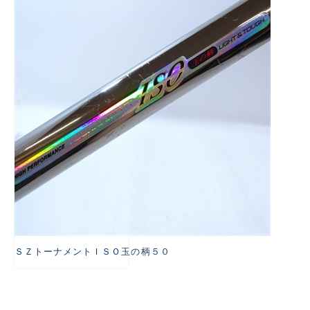
悪
ＳＺトーナメントＩＳＯ玉の柄５０