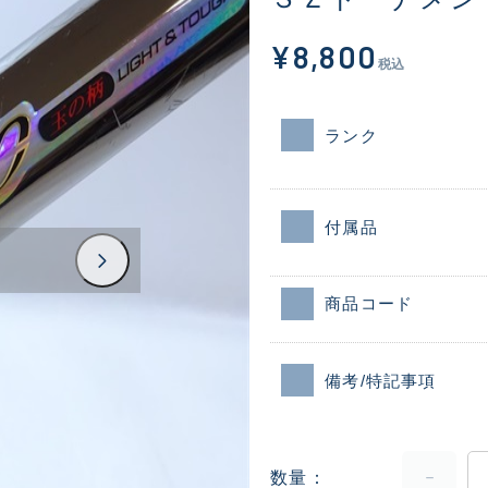
¥8,800
税込
ランク
付属品
商品コード
備考/特記事項
数量