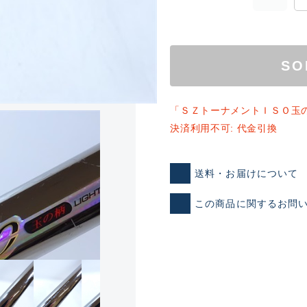
SO
「ＳＺトーナメントＩＳＯ玉
決済利用不可: 代金引換
ランクとは？
送料・お届けについて
この商品に関するお問
新古品（メーカー問屋から
品）
SA
※店頭展示時の置き傷が付いて
傷が極めて少ない極上品
A