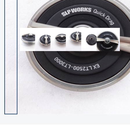
イシグロ御殿場店
イシグロ伊東店
ランク
(102592)
SA
(2967)
A
(17347)
B+
(12333)
B
(22020)
C
(38896)
C-
(5171)
D
(2208)
ランクについて