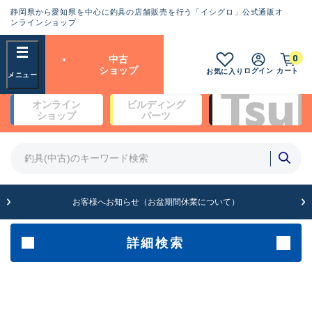
静岡県から愛知県を中心に釣具の店舗販売を行う「イシグロ」公式通販オ
ランクとは？
ンラインショップ
フリーワード
0
中古
SA
ショップ
ログイン
カート
お気に入り
新古品（メーカー問屋から仕
オンライン
ビルディング
入れた未使用品）
良
ショップ
パーツ
商品カテゴリ
※店頭展示時の置き傷が付いている
ものも含む
竿・ルアーロッド(5)
竿・ルアーロッド(64458)
リール・カスタムパーツ(35786)
A
ルアー・エギ(1814)
お客様へお知らせ（お盆期間休業について）
傷が極めて少ない極上品
その他・雑品(1068)
メーカー
詳細検索
B+
使用感や傷は少なく比較的美
店舗
品