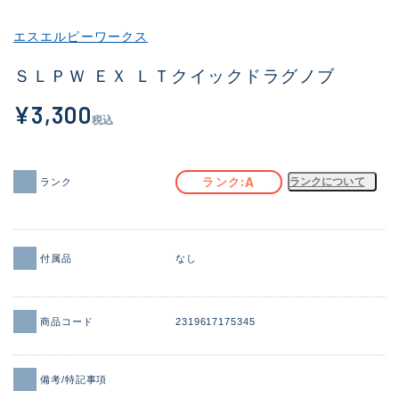
その他
エスエルピーワークス
新商品
(2054)
ＳＬＰＷ ＥＸ ＬＴクイックドラグノブ
おすすめ
(183)
¥3,300
税込
値下げ品
(14298)
OH済
(944)
A
ランク
ランクについて
ランク
DCチェック済
(1339)
在庫有のみ
(21906)
付属品
なし
価格
商品コード
2319617175345
この条件で検索する
備考/特記事項