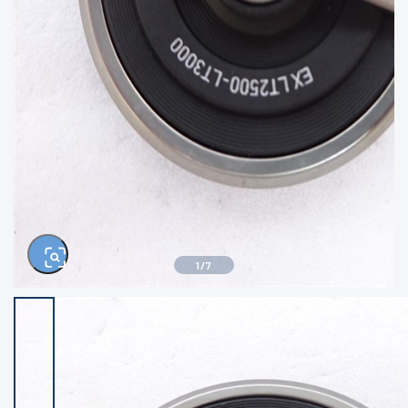
きるもの、改造品も含む
悪
イシグロ西尾店
イシグロ三河安城店
※ルアー、エギ、雑品、その他につきましては
ランク表記はございません。 状態は写真にて
ご確認ください。
イシグロ半田店
イシグロ岡崎若松店
イシグロ岡崎大樹寺店
イシグロ焼津店
イシグロ掛川店
イシグロ沼津店
1
/
7
イシグロ駿東柿田川店
イシグロ豊川店
イシグロ磐田店
イシグロ富士店