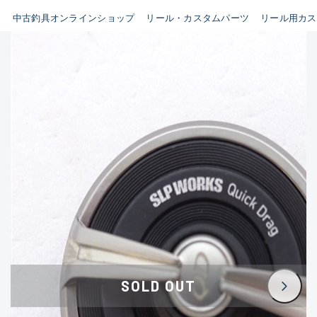
イシグロ鳴海店
中古釣具オンラインショップ
リール・カスタムパーツ
リール用カス
B
イシグロフレスポ鈴鹿店
使用感や傷はあるが全体的に
イシグロ津高茶屋店
綺麗な良品
イシグロ西春店
C
イシグロ中川かの里店
使用感や傷のある一般的な中
イシグロカインズモール彦根店
古品
イシグロ静岡中吉田店
C-
イシグロ名東引山店
かなり使用感があり、全体的
イシグロ豊田店
に目立つ傷が多い品
イシグロ豊橋向山店
イシグロ岐阜店
D
SOLD OUT
イシグロ高林店
著しく状態が悪いが使用はで