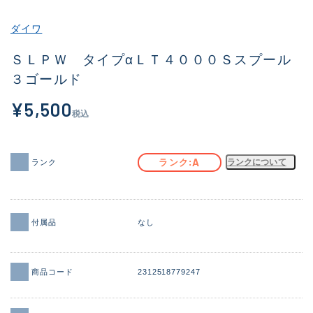
その他
ダイワ
新商品
(1932)
ＳＬＰＷ タイプαＬＴ４０００Ｓスプール
３ゴールド
おすすめ
(172)
¥5,500
値下げ品
(14303)
税込
OH済
(936)
DCチェック済
(1336)
A
ランク
ランクについて
ランク
在庫有のみ
(22024)
価格
付属品
なし
商品コード
2312518779247
この条件で検索する