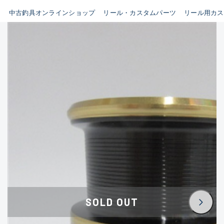
イシグロ鳴海店
中古釣具オンラインショップ
リール・カスタムパーツ
リール用カス
B
イシグロフレスポ鈴鹿店
使用感や傷はあるが全体的に
イシグロ津高茶屋店
綺麗な良品
イシグロ西春店
C
イシグロカインズモール彦根店
使用感や傷のある一般的な中
イシグロ中川かの里店
古品
イシグロ静岡中吉田店
C-
イシグロ名東引山店
かなり使用感があり、全体的
イシグロ豊田店
に目立つ傷が多い品
イシグロ豊橋向山店
イシグロ岐阜店
D
SOLD OUT
イシグロ高林店
著しく状態が悪いが使用はで