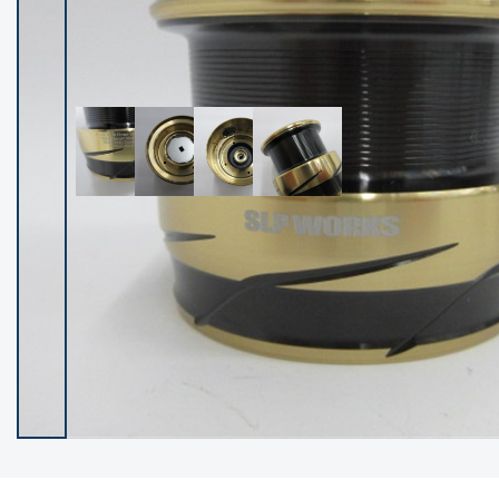
イシグロ御殿場店
イシグロ伊東店
ランク
(102279)
SA
(2950)
A
(17306)
B+
(12285)
B
(21973)
C
(38779)
C-
(5144)
D
(2197)
ランクについて