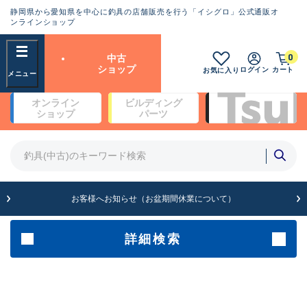
静岡県から愛知県を中心に釣具の店舗販売を行う「イシグロ」公式通販オ
ランクとは？
ンラインショップ
フリーワード
0
中古
SA
ショップ
ログイン
カート
お気に入り
新古品（メーカー問屋から仕
オンライン
ビルディング
入れた未使用品）
良
ショップ
パーツ
商品カテゴリ
※店頭展示時の置き傷が付いている
ものも含む
竿・ルアーロッド(4)
竿・ルアーロッド(64279)
リール・カスタムパーツ(35669)
A
ルアー・エギ(1811)
お客様へお知らせ（お盆期間休業について）
傷が極めて少ない極上品
その他・雑品(1063)
メーカー
詳細検索
B+
使用感や傷は少なく比較的美
店舗
品