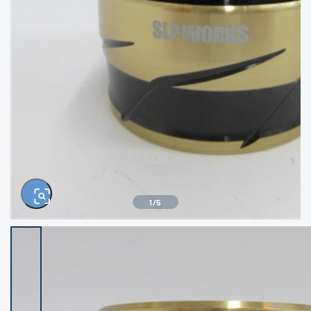
きるもの、改造品も含む
悪
イシグロ西尾店
イシグロ三河安城店
※ルアー、エギ、雑品、その他につきましては
ランク表記はございません。 状態は写真にて
ご確認ください。
イシグロ岡崎大樹寺店
イシグロ半田店
イシグロ岡崎若松店
イシグロ焼津店
イシグロ掛川店
イシグロ沼津店
1
/
5
イシグロ駿東柿田川店
イシグロ豊川店
イシグロ磐田店
イシグロ富士店