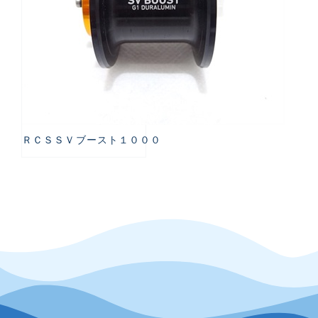
ＲＣＳＳＶブースト１０００