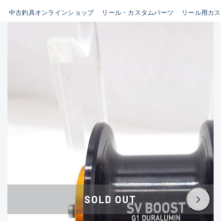
イシグロ鳴海店
中古釣具オンラインショップ
リール・カスタムパーツ
リール用カス
B
イシグロフレスポ鈴鹿店
使用感や傷はあるが全体的に
イシグロ津高茶屋店
綺麗な良品
イシグロ西春店
C
イシグロカインズモール彦根店
使用感や傷のある一般的な中
イシグロ中川かの里店
古品
イシグロ静岡中吉田店
C-
イシグロ名東引山店
かなり使用感があり、全体的
イシグロ豊田店
に目立つ傷が多い品
イシグロ豊橋向山店
イシグロ岐阜店
D
SOLD OUT
イシグロ高林店
著しく状態が悪いが使用はで