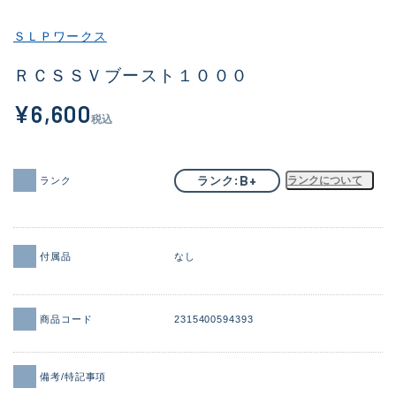
その他
ＳＬＰワークス
新商品
(1983)
ＲＣＳＳＶブースト１０００
おすすめ
(177)
¥6,600
税込
値下げ品
(14302)
OH済
(936)
B+
ランク
ランクについて
ランク
DCチェック済
(1338)
在庫有のみ
(22040)
付属品
なし
価格
商品コード
2315400594393
この条件で検索する
備考/特記事項