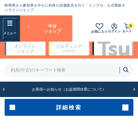
静岡県から愛知県を中心に釣具の店舗販売を行う「イシグロ」公式通販オ
ランクとは？
ンラインショップ
フリーワード
0
中古
SA
ショップ
ログイン
カート
お気に入り
新古品（メーカー問屋から仕
オンライン
ビルディング
入れた未使用品）
良
ショップ
パーツ
商品カテゴリ
※店頭展示時の置き傷が付いている
ものも含む
竿・ルアーロッド(4)
竿・ルアーロッド(64311)
リール・カスタムパーツ(35688)
A
ルアー・エギ(1811)
お客様へお知らせ（お盆期間休業について）
傷が極めて少ない極上品
その他・雑品(1064)
メーカー
詳細検索
B+
使用感や傷は少なく比較的美
店舗
品