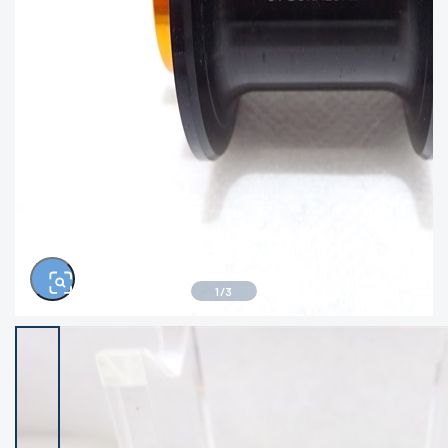
きるもの、改造品も含む
悪
イシグロ西尾店
イシグロ三河安城店
※ルアー、エギ、雑品、その他につきましては
ランク表記はございません。 状態は写真にて
ご確認ください。
イシグロ岡崎大樹寺店
イシグロ半田店
イシグロ岡崎若松店
イシグロ焼津店
イシグロ掛川店
イシグロ沼津店
1
/
3
イシグロ駿東柿田川店
イシグロ豊川店
イシグロ磐田店
イシグロ富士店