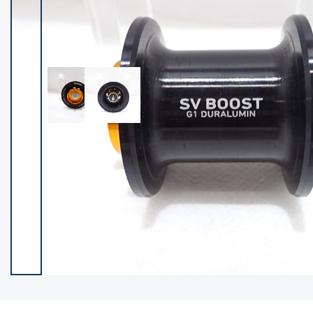
イシグロ御殿場店
イシグロ伊東店
ランク
(102331)
SA
(2951)
A
(17314)
B+
(12288)
B
(21983)
C
(38802)
C-
(5148)
D
(2199)
ランクについて