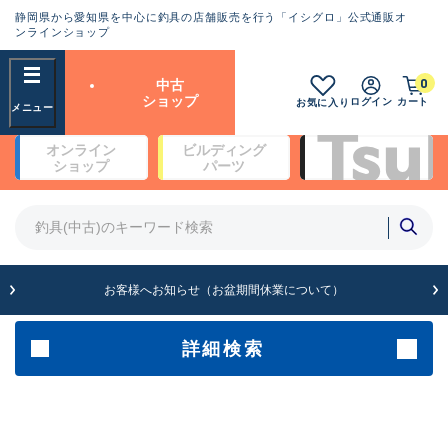
静岡県から愛知県を中心に釣具の店舗販売を行う「イシグロ」公式通販オ
ランクとは？
ンラインショップ
フリーワード
0
中古
SA
ショップ
ログイン
カート
お気に入り
新古品（メーカー問屋から仕
オンライン
ビルディング
入れた未使用品）
良
ショップ
パーツ
商品カテゴリ
※店頭展示時の置き傷が付いている
ものも含む
竿・ルアーロッド(4)
竿・ルアーロッド(64369)
リール・カスタムパーツ(35700)
A
ルアー・エギ(1811)
お客様へお知らせ（お盆期間休業について）
傷が極めて少ない極上品
その他・雑品(1063)
メーカー
詳細検索
B+
使用感や傷は少なく比較的美
店舗
品