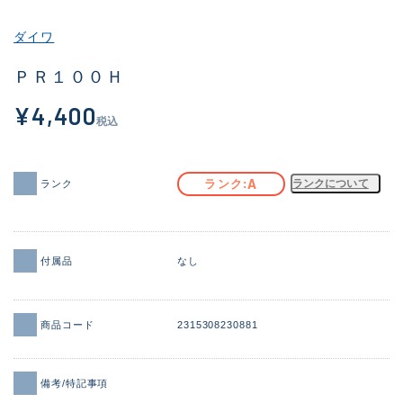
その他
ダイワ
新商品
(1956)
ＰＲ１００Ｈ
おすすめ
(164)
¥4,400
税込
値下げ品
(14301)
OH済
(936)
A
ランク
ランクについて
ランク
DCチェック済
(1337)
在庫有のみ
(21991)
付属品
なし
価格
商品コード
2315308230881
この条件で検索する
備考/特記事項