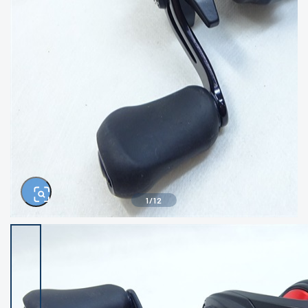
きるもの、改造品も含む
悪
イシグロ西尾店
イシグロ三河安城店
※ルアー、エギ、雑品、その他につきましては
ランク表記はございません。 状態は写真にて
ご確認ください。
イシグロ半田店
イシグロ岡崎大樹寺店
イシグロ岡崎若松店
イシグロ焼津店
イシグロ掛川店
イシグロ沼津店
1
/
12
イシグロ駿東柿田川店
イシグロ磐田店
イシグロ豊川店
イシグロ富士店