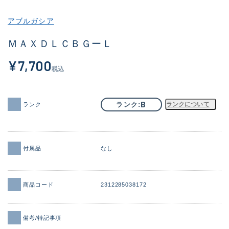
その他
アブルガシア
新商品
(1858)
ＭＡＸＤＬＣＢＧーＬ
おすすめ
(170)
¥7,700
税込
値下げ品
(14305)
OH済
(933)
B
ランク
ランクについて
ランク
DCチェック済
(1329)
在庫有のみ
(22175)
付属品
なし
価格
商品コード
2312285038172
この条件で検索する
備考/特記事項