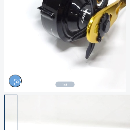
きるもの、改造品も含む
悪
イシグロ高林店
イシグロ三河安城店
※ルアー、エギ、雑品、その他につきましては
ランク表記はございません。 状態は写真にて
ご確認ください。
イシグロ半田店
イシグロ岡崎大樹寺店
イシグロ岡崎若松店
イシグロ焼津店
イシグロ掛川店
イシグロ沼津店
1
/
8
イシグロ駿東柿田川店
イシグロ豊川店
イシグロ富士店
イシグロ磐田店