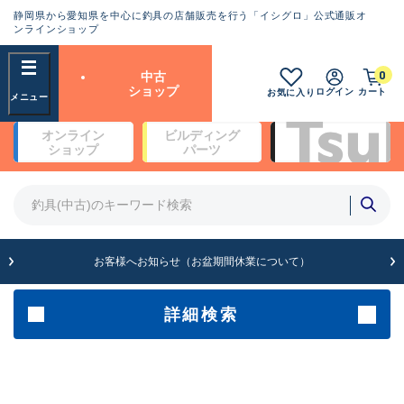
静岡県から愛知県を中心に釣具の店舗販売を行う「イシグロ」公式通販オ
ランクとは？
ンラインショップ
フリーワード
0
中古
SA
ショップ
ログイン
カート
お気に入り
新古品（メーカー問屋から仕
オンライン
ビルディング
入れた未使用品）
良
ショップ
パーツ
商品カテゴリ
※店頭展示時の置き傷が付いている
ものも含む
竿・ルアーロッド(4)
竿・ルアーロッド(64099)
リール・カスタムパーツ(35561)
A
ルアー・エギ(1807)
お客様へお知らせ（お盆期間休業について）
傷が極めて少ない極上品
その他・雑品(1061)
メーカー
詳細検索
B+
使用感や傷は少なく比較的美
店舗
品