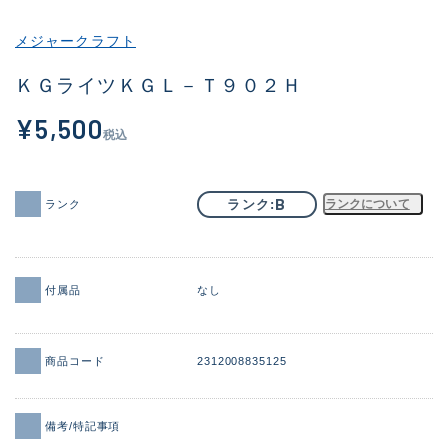
その他
メジャークラフト
新商品
(1879)
ＫＧライツＫＧＬ－Ｔ９０２Ｈ
おすすめ
(165)
¥5,500
税込
値下げ品
(14304)
OH済
(935)
B
ランク
ランクについて
ランク
DCチェック済
(1332)
在庫有のみ
(22084)
付属品
なし
価格
商品コード
2312008835125
この条件で検索する
備考/特記事項