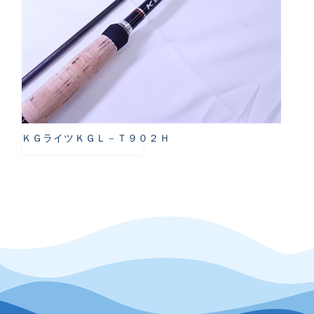
ＫＧライツＫＧＬ－Ｔ９０２Ｈ