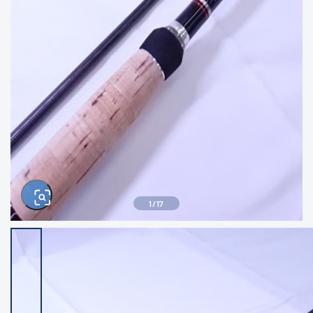
きるもの、改造品も含む
悪
イシグロ西尾店
イシグロ三河安城店
※ルアー、エギ、雑品、その他につきましては
ランク表記はございません。 状態は写真にて
ご確認ください。
イシグロ岡崎大樹寺店
イシグロ半田店
イシグロ岡崎若松店
イシグロ焼津店
イシグロ掛川店
イシグロ沼津店
1
/
17
イシグロ駿東柿田川店
イシグロ豊川店
イシグロ磐田店
イシグロ富士店