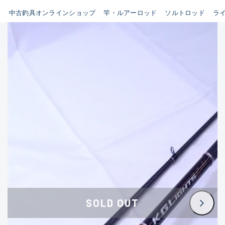
イシグロ鳴海店
中古釣具オンラインショップ
竿・ルアーロッド
ソルトロッド
ラ
B
イシグロフレスポ鈴鹿店
使用感や傷はあるが全体的に
イシグロ津高茶屋店
綺麗な良品
イシグロ西春店
C
イシグロ中川かの里店
使用感や傷のある一般的な中
イシグロカインズモール彦根店
古品
イシグロ静岡中吉田店
C-
イシグロ名東引山店
かなり使用感があり、全体的
イシグロ豊田店
に目立つ傷が多い品
イシグロ豊橋向山店
イシグロ岐阜店
D
SOLD OUT
イシグロ高林店
著しく状態が悪いが使用はで