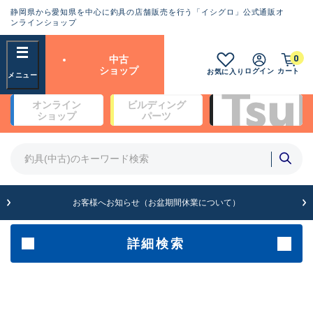
静岡県から愛知県を中心に釣具の店舗販売を行う「イシグロ」公式通販オ
ランクとは？
ンラインショップ
フリーワード
0
中古
SA
ショップ
ログイン
カート
お気に入り
新古品（メーカー問屋から仕
オンライン
ビルディング
入れた未使用品）
良
ショップ
パーツ
商品カテゴリ
※店頭展示時の置き傷が付いている
ものも含む
竿・ルアーロッド(4)
竿・ルアーロッド(64208)
リール・カスタムパーツ(35619)
A
ルアー・エギ(1807)
お客様へお知らせ（お盆期間休業について）
傷が極めて少ない極上品
その他・雑品(1061)
メーカー
詳細検索
B+
使用感や傷は少なく比較的美
店舗
品