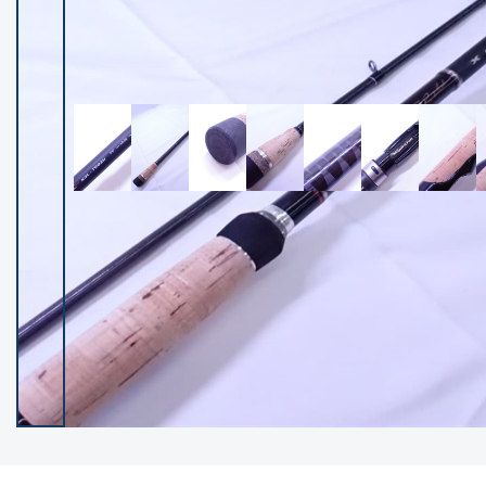
イシグロ御殿場店
イシグロ伊東店
ランク
(102148)
SA
(2946)
A
(17280)
B+
(12270)
B
(21947)
C
(38738)
C-
(5135)
D
(2193)
ランクについて