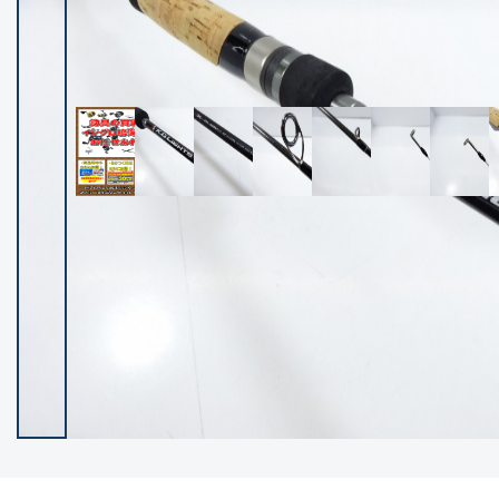
イシグロ御殿場店
イシグロ伊東店
ランク
(102395)
SA
(2953)
A
(17317)
B+
(12301)
B
(21989)
C
(38834)
C-
(5150)
D
(2205)
ランクについて