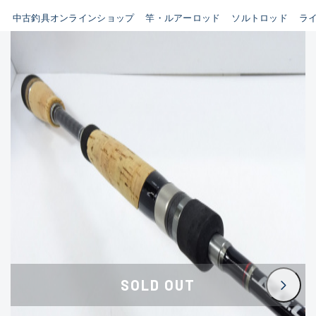
イシグロ鳴海店
中古釣具オンラインショップ
竿・ルアーロッド
ソルトロッド
ラ
B
イシグロフレスポ鈴鹿店
使用感や傷はあるが全体的に
イシグロ津高茶屋店
綺麗な良品
イシグロ西春店
C
イシグロ中川かの里店
使用感や傷のある一般的な中
イシグロカインズモール彦根店
古品
イシグロ静岡中吉田店
C-
イシグロ名東引山店
かなり使用感があり、全体的
イシグロ豊田店
に目立つ傷が多い品
イシグロ豊橋向山店
イシグロ岐阜店
D
SOLD OUT
イシグロ高林店
著しく状態が悪いが使用はで