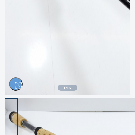
きるもの、改造品も含む
悪
イシグロ西尾店
イシグロ三河安城店
※ルアー、エギ、雑品、その他につきましては
ランク表記はございません。 状態は写真にて
ご確認ください。
イシグロ半田店
イシグロ岡崎大樹寺店
イシグロ岡崎若松店
イシグロ焼津店
イシグロ掛川店
イシグロ沼津店
1
/
13
イシグロ駿東柿田川店
イシグロ豊川店
イシグロ磐田店
イシグロ富士店