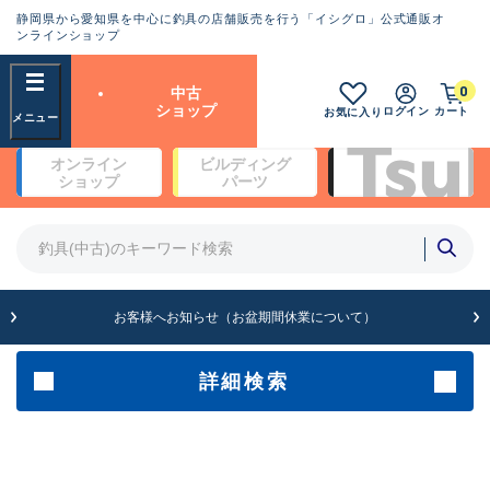
静岡県から愛知県を中心に釣具の店舗販売を行う「イシグロ」公式通販オ
ランクとは？
ンラインショップ
フリーワード
0
中古
SA
ショップ
ログイン
カート
お気に入り
新古品（メーカー問屋から仕
オンライン
ビルディング
入れた未使用品）
良
ショップ
パーツ
商品カテゴリ
※店頭展示時の置き傷が付いている
ものも含む
竿・ルアーロッド(4)
竿・ルアーロッド(64361)
リール・カスタムパーツ(35698)
A
ルアー・エギ(1811)
お客様へお知らせ（お盆期間休業について）
傷が極めて少ない極上品
その他・雑品(1063)
メーカー
詳細検索
B+
使用感や傷は少なく比較的美
店舗
品