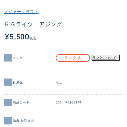
その他
メジャークラフト
新商品
(2054)
ＫＧライツ アジング
おすすめ
(184)
¥5,500
税込
値下げ品
(14301)
OH済
(936)
A
ランク
ランクについて
ランク
DCチェック済
(1337)
在庫有のみ
(22005)
付属品
なし
価格
商品コード
2314478285974
この条件で検索する
備考/特記事項