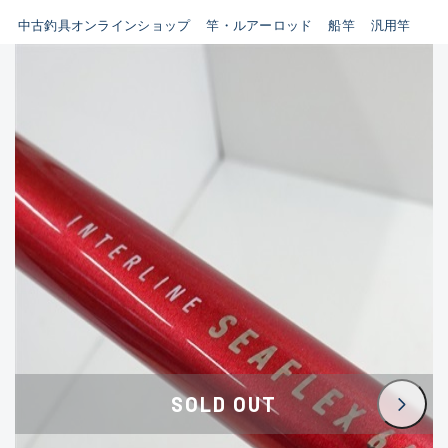
イシグロ鳴海店
中古釣具オンラインショップ
竿・ルアーロッド
船竿
汎用竿
B
イシグロフレスポ鈴鹿店
使用感や傷はあるが全体的に
イシグロ津高茶屋店
綺麗な良品
イシグロ西春店
C
イシグロカインズモール彦根店
使用感や傷のある一般的な中
イシグロ中川かの里店
古品
イシグロ静岡中吉田店
C-
イシグロ名東引山店
かなり使用感があり、全体的
イシグロ豊田店
に目立つ傷が多い品
イシグロ豊橋向山店
イシグロ岐阜店
D
SOLD OUT
イシグロ高林店
著しく状態が悪いが使用はで