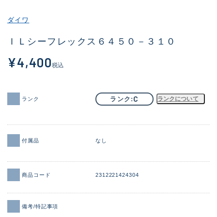
その他
ダイワ
新商品
(1984)
ＩＬシーフレックス６４５０－３１０
おすすめ
(178)
¥4,400
税込
値下げ品
(14303)
OH済
(936)
C
ランク
ランクについて
ランク
DCチェック済
(1338)
在庫有のみ
(22040)
付属品
なし
価格
商品コード
2312221424304
この条件で検索する
備考/特記事項