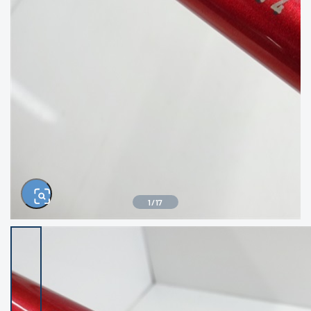
きるもの、改造品も含む
悪
イシグロ西尾店
イシグロ三河安城店
※ルアー、エギ、雑品、その他につきましては
ランク表記はございません。 状態は写真にて
ご確認ください。
イシグロ岡崎大樹寺店
イシグロ半田店
イシグロ岡崎若松店
イシグロ焼津店
イシグロ掛川店
イシグロ沼津店
1
/
17
イシグロ駿東柿田川店
イシグロ豊川店
イシグロ磐田店
イシグロ富士店