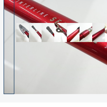
イシグロ御殿場店
イシグロ伊東店
ランク
(102335)
SA
(2951)
A
(17315)
B+
(12289)
B
(21983)
C
(38803)
C-
(5148)
D
(2200)
ランクについて