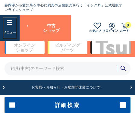
静岡県から愛知県を中心に釣具の店舗販売を行う「イシグロ」公式通販オ
ランクとは？
ンラインショップ
フリーワード
0
中古
SA
ショップ
ログイン
カート
お気に入り
新古品（メーカー問屋から仕
オンライン
ビルディング
入れた未使用品）
良
ショップ
パーツ
商品カテゴリ
※店頭展示時の置き傷が付いている
ものも含む
竿・ルアーロッド(4)
竿・ルアーロッド(64313)
リール・カスタムパーツ(35690)
A
ルアー・エギ(1811)
お客様へお知らせ（お盆期間休業について）
傷が極めて少ない極上品
その他・雑品(1064)
メーカー
詳細検索
B+
使用感や傷は少なく比較的美
店舗
品