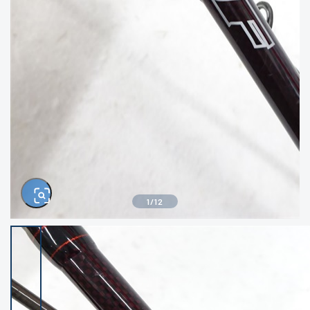
きるもの、改造品も含む
悪
イシグロ西尾店
イシグロ三河安城店
※ルアー、エギ、雑品、その他につきましては
ランク表記はございません。 状態は写真にて
ご確認ください。
イシグロ岡崎大樹寺店
イシグロ半田店
イシグロ岡崎若松店
イシグロ焼津店
イシグロ掛川店
イシグロ沼津店
1
/
12
イシグロ駿東柿田川店
イシグロ豊川店
イシグロ磐田店
イシグロ富士店