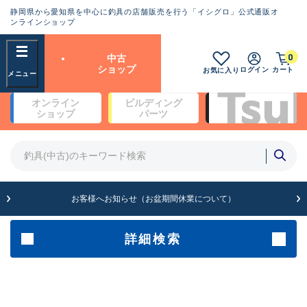
静岡県から愛知県を中心に釣具の店舗販売を行う「イシグロ」公式通販オ
ランクとは？
ンラインショップ
フリーワード
0
中古
SA
ショップ
ログイン
カート
お気に入り
新古品（メーカー問屋から仕
オンライン
ビルディング
入れた未使用品）
良
ショップ
パーツ
商品カテゴリ
※店頭展示時の置き傷が付いている
ものも含む
竿・ルアーロッド(4)
竿・ルアーロッド(64262)
リール・カスタムパーツ(35650)
A
ルアー・エギ(1807)
お客様へお知らせ（お盆期間休業について）
傷が極めて少ない極上品
その他・雑品(1061)
メーカー
詳細検索
B+
使用感や傷は少なく比較的美
店舗
品