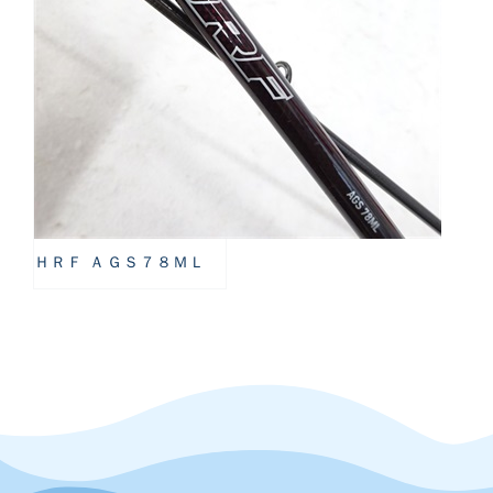
ＨＲＦ ＡＧＳ７８ＭＬ