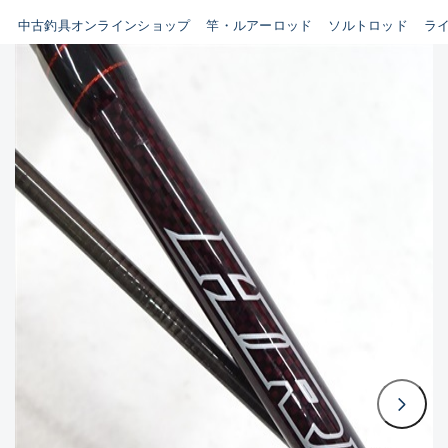
イシグロ鳴海店
中古釣具オンラインショップ
竿・ルアーロッド
ソルトロッド
ラ
B
イシグロフレスポ鈴鹿店
使用感や傷はあるが全体的に
イシグロ津高茶屋店
綺麗な良品
イシグロ西春店
C
イシグロカインズモール彦根店
使用感や傷のある一般的な中
イシグロ中川かの里店
古品
イシグロ静岡中吉田店
C-
イシグロ名東引山店
かなり使用感があり、全体的
イシグロ豊田店
に目立つ傷が多い品
イシグロ豊橋向山店
イシグロ岐阜店
D
イシグロ高林店
著しく状態が悪いが使用はで