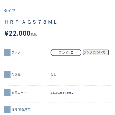
その他
ダイワ
新商品
(1886)
ＨＲＦ ＡＧＳ７８ＭＬ
おすすめ
(156)
¥22,000
税込
値下げ品
(14303)
OH済
(936)
C
ランク
ランクについて
ランク
DCチェック済
(1336)
在庫有のみ
(22079)
付属品
なし
価格
商品コード
2319928843957
この条件で検索する
備考/特記事項