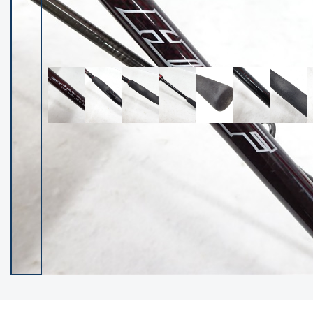
イシグロ御殿場店
イシグロ伊東店
ランク
(102237)
SA
(2950)
A
(17300)
B+
(12281)
B
(21962)
C
(38766)
C-
(5142)
D
(2197)
ランクについて