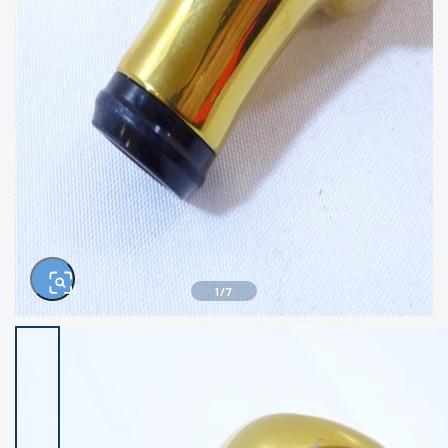
きるもの、改造品も含む
悪
イシグロ西尾店
イシグロ三河安城店
※ルアー、エギ、雑品、その他につきましては
ランク表記はございません。 状態は写真にて
ご確認ください。
イシグロ半田店
イシグロ岡崎若松店
イシグロ岡崎大樹寺店
イシグロ焼津店
イシグロ掛川店
イシグロ沼津店
1
/
7
イシグロ駿東柿田川店
イシグロ豊川店
イシグロ磐田店
イシグロ富士店