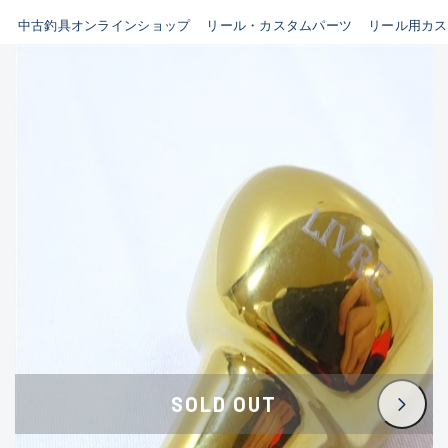
イシグロ鳴海店
中古釣具オンラインショップ
リール・カスタムパーツ
リール用カス
B
イシグロフレスポ鈴鹿店
使用感や傷はあるが全体的に
イシグロ津高茶屋店
綺麗な良品
イシグロ西春店
C
イシグロ中川かの里店
使用感や傷のある一般的な中
イシグロカインズモール彦根店
古品
イシグロ静岡中吉田店
C-
イシグロ名東引山店
かなり使用感があり、全体的
イシグロ豊田店
に目立つ傷が多い品
イシグロ豊橋向山店
イシグロ岐阜店
D
SOLD OUT
イシグロ高林店
著しく状態が悪いが使用はで