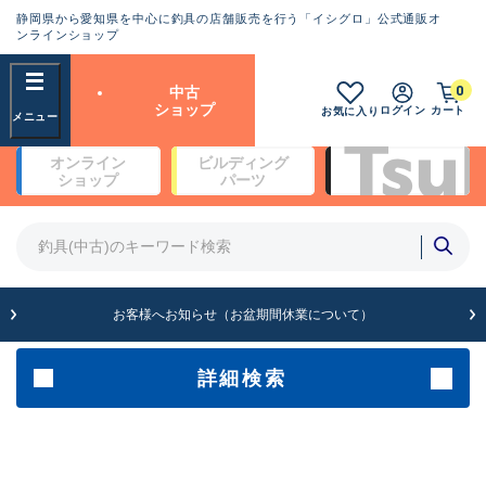
静岡県から愛知県を中心に釣具の店舗販売を行う「イシグロ」公式通販オ
ランクとは？
ンラインショップ
フリーワード
0
中古
SA
ショップ
ログイン
カート
お気に入り
新古品（メーカー問屋から仕
オンライン
ビルディング
入れた未使用品）
良
ショップ
パーツ
商品カテゴリ
※店頭展示時の置き傷が付いている
ものも含む
竿・ルアーロッド(5)
竿・ルアーロッド(64513)
リール・カスタムパーツ(35802)
A
ルアー・エギ(1816)
お客様へお知らせ（お盆期間休業について）
傷が極めて少ない極上品
その他・雑品(1073)
メーカー
詳細検索
B+
使用感や傷は少なく比較的美
店舗
品