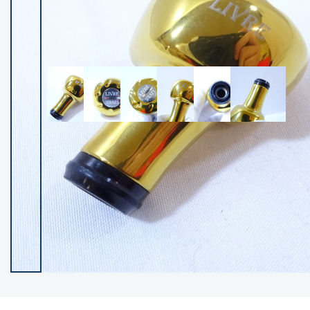
イシグロ御殿場店
イシグロ伊東店
ランク
(102663)
SA
(2967)
A
(17363)
B+
(12344)
B
(22039)
C
(38913)
C-
(5173)
D
(2212)
ランクについて