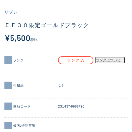
その他
リブレ
新商品
(2123)
ＥＦ３０限定ゴールドブラック
おすすめ
(192)
¥5,500
税込
値下げ品
(14298)
OH済
(945)
A
ランク
ランクについて
ランク
DCチェック済
(1340)
在庫有のみ
(21937)
付属品
なし
価格
商品コード
2314374668796
この条件で検索する
備考/特記事項