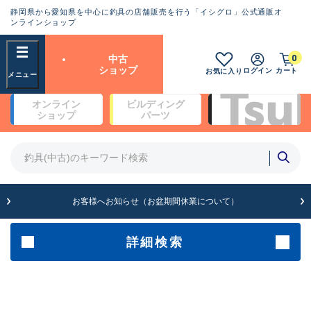
静岡県から愛知県を中心に釣具の店舗販売を行う「イシグロ」公式通販オ
ランクとは？
ンラインショップ
フリーワード
0
中古
SA
ショップ
ログイン
カート
お気に入り
新古品（メーカー問屋から仕
オンライン
ビルディング
入れた未使用品）
良
ショップ
パーツ
商品カテゴリ
※店頭展示時の置き傷が付いている
ものも含む
竿・ルアーロッド(4)
竿・ルアーロッド(64336)
リール・カスタムパーツ(35693)
A
ルアー・エギ(1811)
お客様へお知らせ（お盆期間休業について）
傷が極めて少ない極上品
その他・雑品(1063)
メーカー
詳細検索
B+
使用感や傷は少なく比較的美
店舗
品