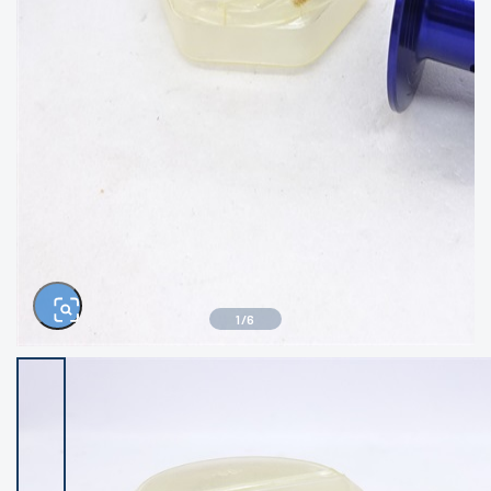
きるもの、改造品も含む
悪
イシグロ西尾店
イシグロ三河安城店
※ルアー、エギ、雑品、その他につきましては
ランク表記はございません。 状態は写真にて
ご確認ください。
イシグロ半田店
イシグロ岡崎大樹寺店
イシグロ岡崎若松店
イシグロ焼津店
イシグロ掛川店
イシグロ沼津店
1
/
6
イシグロ駿東柿田川店
イシグロ豊川店
イシグロ磐田店
イシグロ富士店