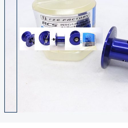
イシグロ御殿場店
イシグロ伊東店
ランク
(102360)
SA
(2953)
A
(17314)
B+
(12292)
B
(21985)
C
(38819)
C-
(5149)
D
(2202)
ランクについて