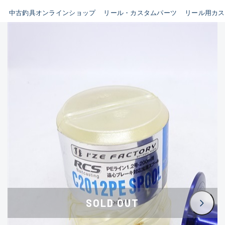
イシグロ鳴海店
中古釣具オンラインショップ
リール・カスタムパーツ
リール用カス
B
イシグロフレスポ鈴鹿店
使用感や傷はあるが全体的に
イシグロ津高茶屋店
綺麗な良品
イシグロ西春店
C
イシグロカインズモール彦根店
使用感や傷のある一般的な中
イシグロ中川かの里店
古品
イシグロ静岡中吉田店
C-
イシグロ名東引山店
かなり使用感があり、全体的
イシグロ豊田店
に目立つ傷が多い品
イシグロ豊橋向山店
イシグロ岐阜店
D
SOLD OUT
イシグロ高林店
著しく状態が悪いが使用はで