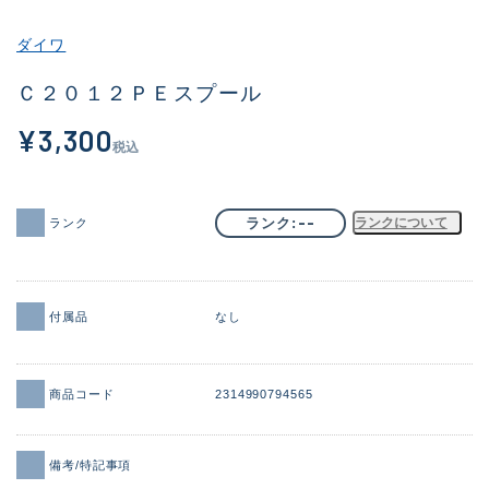
その他
ダイワ
新商品
(2017)
Ｃ２０１２ＰＥスプール
おすすめ
(181)
¥3,300
税込
値下げ品
(14301)
OH済
(936)
--
ランク
ランクについて
ランク
DCチェック済
(1337)
在庫有のみ
(22012)
付属品
なし
価格
商品コード
2314990794565
この条件で検索する
備考/特記事項