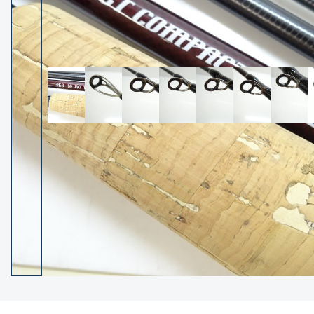
イシグロ御殿場店
イシグロ伊東店
ランク
(102399)
SA
(2953)
A
(17318)
B+
(12301)
B
(21990)
C
(38836)
C-
(5150)
D
(2205)
ランクについて