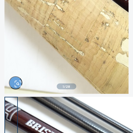
きるもの、改造品も含む
悪
イシグロ西尾店
イシグロ三河安城店
※ルアー、エギ、雑品、その他につきましては
ランク表記はございません。 状態は写真にて
ご確認ください。
イシグロ半田店
イシグロ岡崎大樹寺店
イシグロ岡崎若松店
イシグロ焼津店
イシグロ掛川店
イシグロ沼津店
1
/
28
イシグロ駿東柿田川店
イシグロ豊川店
イシグロ磐田店
イシグロ富士店