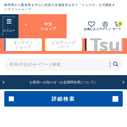
静岡県から愛知県を中心に釣具の店舗販売を行う「イシグロ」公式通販オ
ランクとは？
ンラインショップ
フリーワード
0
中古
SA
ショップ
ログイン
カート
お気に入り
新古品（メーカー問屋から仕
オンライン
ビルディング
入れた未使用品）
良
ショップ
パーツ
商品カテゴリ
※店頭展示時の置き傷が付いている
ものも含む
竿・ルアーロッド(4)
竿・ルアーロッド(64368)
リール・カスタムパーツ(35700)
A
ルアー・エギ(1811)
お客様へお知らせ（お盆期間休業について）
傷が極めて少ない極上品
その他・雑品(1063)
メーカー
詳細検索
B+
使用感や傷は少なく比較的美
店舗
品