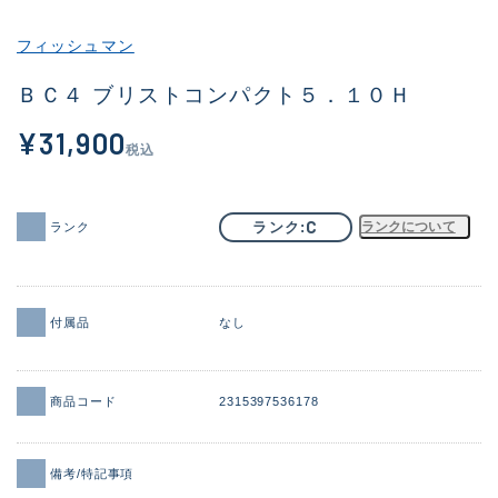
その他
フィッシュマン
新商品
(2058)
ＢＣ４ ブリストコンパクト５．１０Ｈ
おすすめ
(184)
¥31,900
税込
値下げ品
(14301)
OH済
(936)
C
ランク
ランクについて
ランク
DCチェック済
(1337)
在庫有のみ
(22006)
付属品
なし
価格
商品コード
2315397536178
この条件で検索する
備考/特記事項