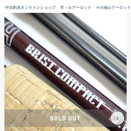
イシグロ鳴海店
中古釣具オンラインショップ
竿・ルアーロッド
その他ルアーロッド
B
イシグロフレスポ鈴鹿店
使用感や傷はあるが全体的に
イシグロ津高茶屋店
綺麗な良品
イシグロ西春店
C
イシグロ中川かの里店
使用感や傷のある一般的な中
イシグロカインズモール彦根店
古品
イシグロ静岡中吉田店
C-
イシグロ名東引山店
かなり使用感があり、全体的
イシグロ豊田店
に目立つ傷が多い品
イシグロ豊橋向山店
イシグロ岐阜店
D
SOLD OUT
イシグロ高林店
著しく状態が悪いが使用はで