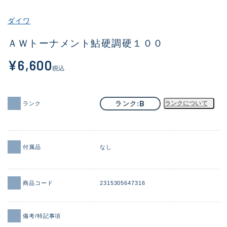
その他
ダイワ
新商品
(1924)
ＡＷトーナメント鮎硬調硬１００
おすすめ
(171)
¥6,600
税込
値下げ品
(14304)
OH済
(936)
B
ランク
ランクについて
ランク
DCチェック済
(1333)
在庫有のみ
(22116)
付属品
なし
価格
商品コード
2315305647316
この条件で検索する
備考/特記事項