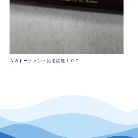
ＡＷトーナメント鮎硬調硬１００