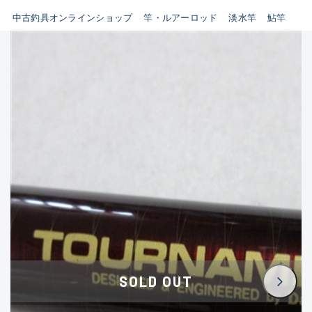
イシグロ鳴海店
中古釣具オンラインショップ
竿・ルアーロッド
淡水竿
鮎竿
B
イシグロフレスポ鈴鹿店
使用感や傷はあるが全体的に
イシグロ津高茶屋店
綺麗な良品
イシグロ西春店
C
イシグロ中川かの里店
使用感や傷のある一般的な中
イシグロカインズモール彦根店
古品
イシグロ静岡中吉田店
C-
イシグロ名東引山店
かなり使用感があり、全体的
イシグロ豊田店
に目立つ傷が多い品
イシグロ豊橋向山店
イシグロ岐阜店
D
SOLD OUT
イシグロ高林店
著しく状態が悪いが使用はで