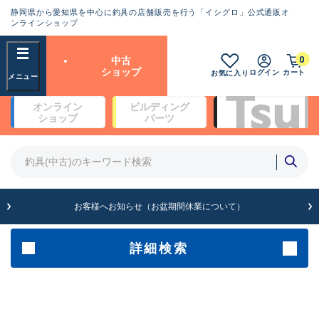
静岡県から愛知県を中心に釣具の店舗販売を行う「イシグロ」公式通販オ
ランクとは？
ンラインショップ
フリーワード
0
中古
SA
ショップ
ログイン
カート
お気に入り
新古品（メーカー問屋から仕
オンライン
ビルディング
入れた未使用品）
良
ショップ
パーツ
商品カテゴリ
※店頭展示時の置き傷が付いている
ものも含む
竿・ルアーロッド(4)
竿・ルアーロッド(64233)
リール・カスタムパーツ(35635)
A
ルアー・エギ(1807)
お客様へお知らせ（お盆期間休業について）
傷が極めて少ない極上品
その他・雑品(1061)
メーカー
詳細検索
B+
使用感や傷は少なく比較的美
店舗
品