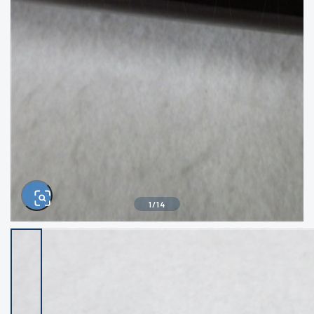
きるもの、改造品も含む
悪
イシグロ西尾店
イシグロ三河安城店
※ルアー、エギ、雑品、その他につきましては
ランク表記はございません。 状態は写真にて
ご確認ください。
イシグロ岡崎大樹寺店
イシグロ半田店
イシグロ岡崎若松店
イシグロ焼津店
イシグロ掛川店
イシグロ沼津店
1
/
14
イシグロ駿東柿田川店
イシグロ豊川店
イシグロ磐田店
イシグロ富士店