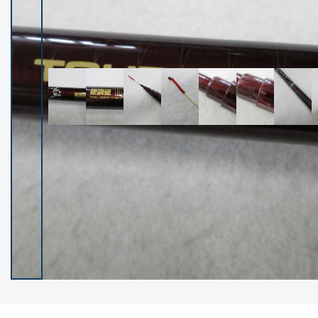
イシグロ御殿場店
イシグロ伊東店
ランク
(102193)
SA
(2947)
A
(17293)
B+
(12276)
B
(21953)
C
(38749)
C-
(5141)
D
(2195)
ランクについて