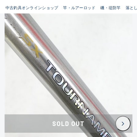
イシグロ鳴海店
中古釣具オンラインショップ
竿・ルアーロッド
磯・堤防竿
落と
B
イシグロフレスポ鈴鹿店
使用感や傷はあるが全体的に
イシグロ津高茶屋店
綺麗な良品
イシグロ西春店
C
イシグロカインズモール彦根店
使用感や傷のある一般的な中
イシグロ中川かの里店
古品
イシグロ静岡中吉田店
C-
イシグロ名東引山店
かなり使用感があり、全体的
イシグロ豊田店
に目立つ傷が多い品
イシグロ豊橋向山店
イシグロ岐阜店
D
SOLD OUT
イシグロ高林店
著しく状態が悪いが使用はで