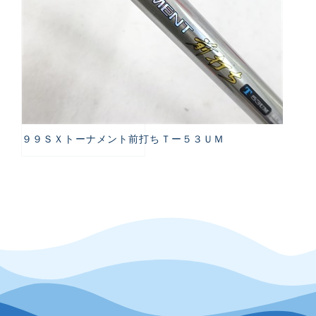
９９ＳＸトーナメント前打ちＴー５３ＵＭ