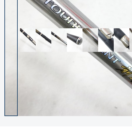
イシグロ御殿場店
イシグロ伊東店
ランク
(102119)
SA
(2946)
A
(17275)
B+
(12268)
B
(21943)
C
(38721)
C-
(5135)
D
(2192)
ランクについて