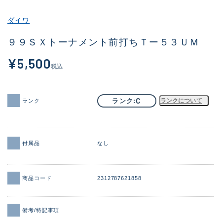
その他
ダイワ
新商品
(1851)
９９ＳＸトーナメント前打ちＴー５３ＵＭ
おすすめ
(160)
¥5,500
税込
値下げ品
(14305)
OH済
(933)
C
ランク
ランクについて
ランク
DCチェック済
(1328)
在庫有のみ
(22106)
付属品
なし
価格
商品コード
2312787621858
この条件で検索する
備考/特記事項