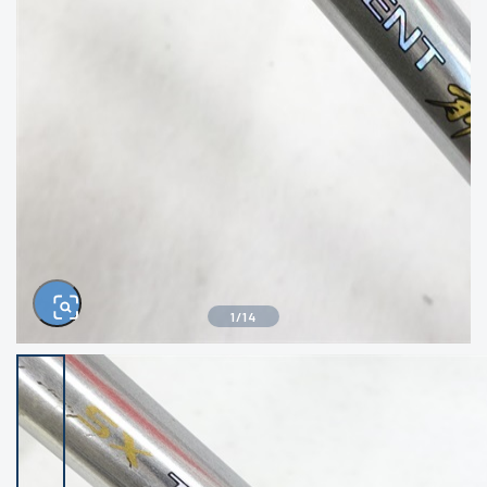
きるもの、改造品も含む
悪
イシグロ西尾店
イシグロ三河安城店
※ルアー、エギ、雑品、その他につきましては
ランク表記はございません。 状態は写真にて
ご確認ください。
イシグロ岡崎大樹寺店
イシグロ半田店
イシグロ岡崎若松店
イシグロ焼津店
イシグロ掛川店
イシグロ沼津店
1
/
14
イシグロ駿東柿田川店
イシグロ豊川店
イシグロ磐田店
イシグロ富士店