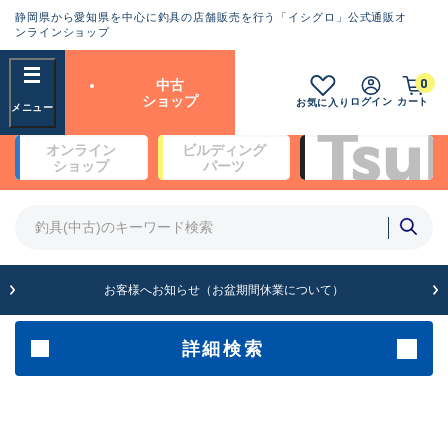
静岡県から愛知県を中心に釣具の店舗販売を行う「イシグロ」公式通販オ
ランクとは？
ンラインショップ
フリーワード
0
中古
SA
ショップ
ログイン
カート
お気に入り
新古品（メーカー問屋から仕
オンライン
ビルディング
入れた未使用品）
良
ショップ
パーツ
商品カテゴリ
※店頭展示時の置き傷が付いている
ものも含む
竿・ルアーロッド(4)
竿・ルアーロッド(64189)
リール・カスタムパーツ(35605)
A
ルアー・エギ(1807)
お客様へお知らせ（お盆期間休業について）
傷が極めて少ない極上品
その他・雑品(1061)
メーカー
詳細検索
B+
使用感や傷は少なく比較的美
店舗
品