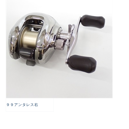
悪
９９アンタレス右