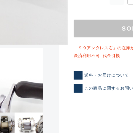
SO
「９９アンタレス右」の在庫
決済利用不可: 代金引換
ランクとは？
送料・お届けについて
この商品に関するお問
新古品（メーカー問屋から
品）
SA
※店頭展示時の置き傷が付いて
傷が極めて少ない極上品
A