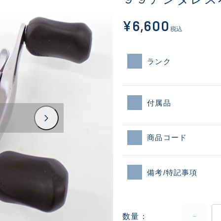
¥6,600
税込
ランク
付属品
商品コード
備考/特記事項
数量