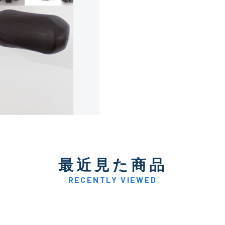
使用感や傷は少なく比較的
B+
使用感や傷はあるが全体的
B
使用感や傷のある一般的な
C
かなり使用感があり、全体
最近見た商品
C-
い品
RECENTLY VIEWED
著しく状態が悪いが使用は
D
品も含む