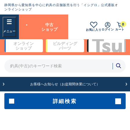
静岡県から愛知県を中心に釣具の店舗販売を行う「イシグロ」公式通販オ
ランクとは？
ンラインショップ
フリーワード
0
中古
SA
ショップ
ログイン
カート
お気に入り
新古品（メーカー問屋から仕
オンライン
ビルディング
入れた未使用品）
良
ショップ
パーツ
商品カテゴリ
※店頭展示時の置き傷が付いている
ものも含む
竿・ルアーロッド(4)
竿・ルアーロッド(64190)
リール・カスタムパーツ(35604)
A
ルアー・エギ(1807)
お客様へお知らせ（お盆期間休業について）
傷が極めて少ない極上品
その他・雑品(1061)
メーカー
詳細検索
B+
使用感や傷は少なく比較的美
店舗
品