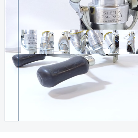
イシグロ御殿場店
イシグロ伊東店
ランク
(102119)
SA
(2946)
A
(17275)
B+
(12268)
B
(21943)
C
(38721)
C-
(5135)
D
(2192)
ランクについて