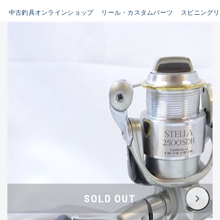
イシグロ鳴海店
中古釣具オンラインショップ
リール・カスタムパーツ
スピニングリ
B
イシグロフレスポ鈴鹿店
使用感や傷はあるが全体的に
イシグロ津高茶屋店
綺麗な良品
イシグロ西春店
C
イシグロ中川かの里店
使用感や傷のある一般的な中
イシグロカインズモール彦根店
古品
イシグロ静岡中吉田店
C-
イシグロ名東引山店
かなり使用感があり、全体的
イシグロ豊田店
に目立つ傷が多い品
イシグロ豊橋向山店
イシグロ岐阜店
D
SOLD OUT
イシグロ高林店
著しく状態が悪いが使用はで