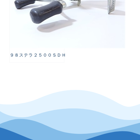
９８ステラ２５００ＳＤＨ