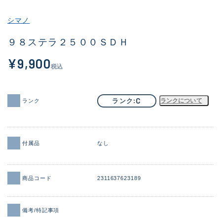
その他
シマノ
新商品
(1998)
９８ステラ２５００ＳＤＨ
おすすめ
(177)
¥9,900
税込
値下げ品
(14305)
OH済
(933)
C
ランク
ランクについて
ランク
DCチェック済
(1328)
在庫有のみ
(22156)
付属品
なし
価格
商品コード
2311637623189
この条件で検索する
備考/特記事項