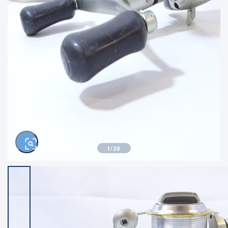
きるもの、改造品も含む
悪
イシグロ西尾店
イシグロ三河安城店
※ルアー、エギ、雑品、その他につきましては
ランク表記はございません。 状態は写真にて
ご確認ください。
イシグロ岡崎大樹寺店
イシグロ半田店
イシグロ岡崎若松店
イシグロ焼津店
イシグロ掛川店
イシグロ沼津店
1
/
28
イシグロ駿東柿田川店
イシグロ豊川店
イシグロ磐田店
イシグロ富士店