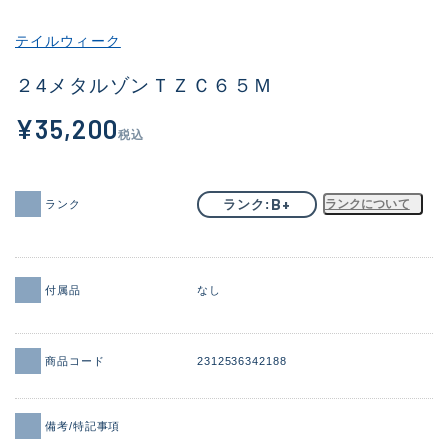
その他
テイルウィーク
新商品
(1851)
２4メタルゾンＴＺＣ６５Ｍ
おすすめ
(160)
¥35,200
税込
値下げ品
(14305)
OH済
(933)
B+
ランク
ランクについて
ランク
DCチェック済
(1328)
在庫有のみ
(22151)
付属品
なし
価格
商品コード
2312536342188
この条件で検索する
備考/特記事項