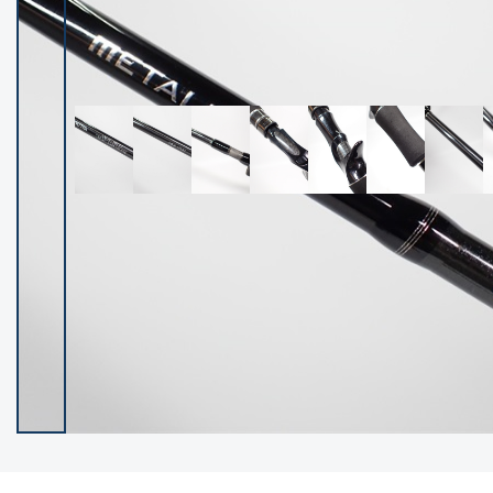
イシグロ御殿場店
イシグロ伊東店
ランク
(102119)
SA
(2946)
A
(17275)
B+
(12268)
B
(21943)
C
(38721)
C-
(5135)
D
(2192)
ランクについて