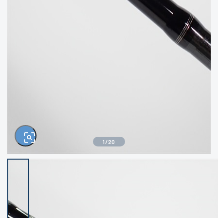
きるもの、改造品も含む
悪
イシグロ西尾店
イシグロ三河安城店
※ルアー、エギ、雑品、その他につきましては
ランク表記はございません。 状態は写真にて
ご確認ください。
イシグロ岡崎大樹寺店
イシグロ半田店
イシグロ岡崎若松店
イシグロ焼津店
イシグロ掛川店
イシグロ沼津店
1
/
20
イシグロ駿東柿田川店
イシグロ豊川店
イシグロ磐田店
イシグロ富士店