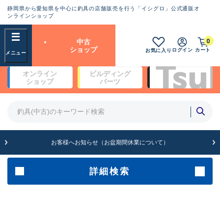
静岡県から愛知県を中心に釣具の店舗販売を行う「イシグロ」公式通販オ
ランクとは？
ンラインショップ
フリーワード
0
中古
SA
ショップ
ログイン
カート
お気に入り
新古品（メーカー問屋から仕
オンライン
ビルディング
入れた未使用品）
良
ショップ
パーツ
商品カテゴリ
※店頭展示時の置き傷が付いている
ものも含む
竿・ルアーロッド(4)
竿・ルアーロッド(64190)
リール・カスタムパーツ(35604)
A
ルアー・エギ(1807)
お客様へお知らせ（お盆期間休業について）
傷が極めて少ない極上品
その他・雑品(1061)
メーカー
詳細検索
B+
使用感や傷は少なく比較的美
店舗
品