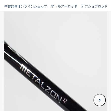
イシグロ鳴海店
中古釣具オンラインショップ
竿・ルアーロッド
オフショアロッド
B
イシグロフレスポ鈴鹿店
使用感や傷はあるが全体的に
イシグロ津高茶屋店
綺麗な良品
イシグロ西春店
C
イシグロ中川かの里店
使用感や傷のある一般的な中
イシグロカインズモール彦根店
古品
イシグロ静岡中吉田店
C-
イシグロ名東引山店
かなり使用感があり、全体的
イシグロ豊田店
に目立つ傷が多い品
イシグロ豊橋向山店
イシグロ岐阜店
D
イシグロ高林店
著しく状態が悪いが使用はで