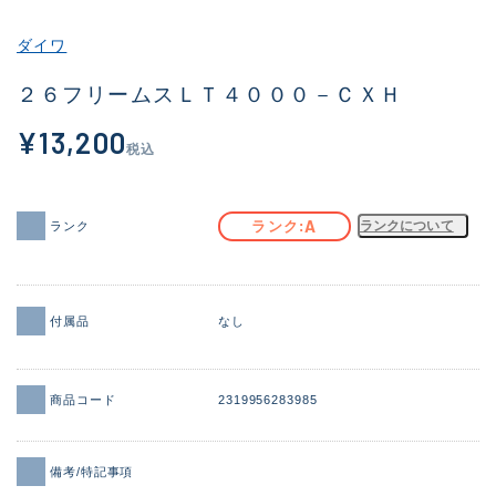
その他
ダイワ
新商品
(1956)
２６フリームスＬＴ４０００－ＣＸＨ
おすすめ
(164)
¥13,200
税込
値下げ品
(14301)
OH済
(936)
A
ランク
ランクについて
ランク
DCチェック済
(1337)
在庫有のみ
(21991)
付属品
なし
価格
商品コード
2319956283985
この条件で検索する
備考/特記事項