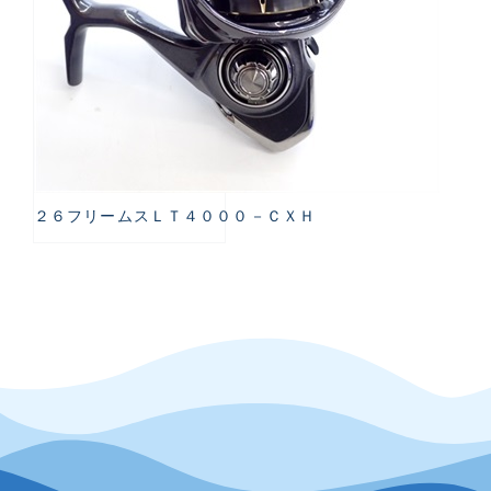
２６フリームスＬＴ４０００－ＣＸＨ