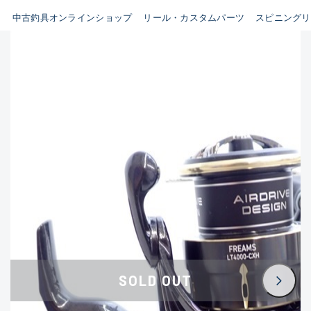
イシグロ鳴海店
中古釣具オンラインショップ
リール・カスタムパーツ
スピニングリ
B
イシグロフレスポ鈴鹿店
使用感や傷はあるが全体的に
イシグロ津高茶屋店
綺麗な良品
イシグロ西春店
C
イシグロ中川かの里店
使用感や傷のある一般的な中
イシグロカインズモール彦根店
古品
イシグロ静岡中吉田店
C-
イシグロ名東引山店
かなり使用感があり、全体的
イシグロ豊田店
に目立つ傷が多い品
イシグロ豊橋向山店
イシグロ岐阜店
D
SOLD OUT
イシグロ高林店
著しく状態が悪いが使用はで