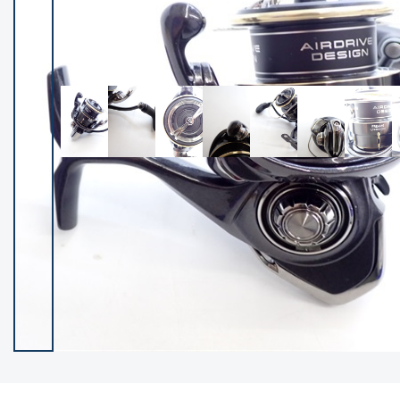
イシグロ御殿場店
イシグロ伊東店
ランク
(102400)
SA
(2953)
A
(17318)
B+
(12301)
B
(21990)
C
(38837)
C-
(5150)
D
(2205)
ランクについて