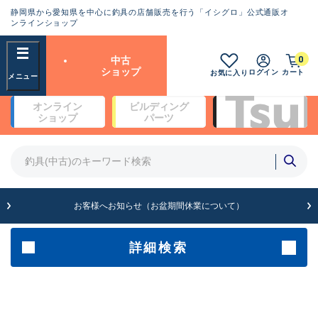
静岡県から愛知県を中心に釣具の店舗販売を行う「イシグロ」公式通販オ
ランクとは？
ンラインショップ
フリーワード
0
中古
SA
ショップ
ログイン
カート
お気に入り
新古品（メーカー問屋から仕
オンライン
ビルディング
入れた未使用品）
良
ショップ
パーツ
商品カテゴリ
※店頭展示時の置き傷が付いている
ものも含む
竿・ルアーロッド(4)
竿・ルアーロッド(64369)
リール・カスタムパーツ(35700)
A
ルアー・エギ(1811)
お客様へお知らせ（お盆期間休業について）
傷が極めて少ない極上品
その他・雑品(1063)
メーカー
詳細検索
B+
使用感や傷は少なく比較的美
店舗
品