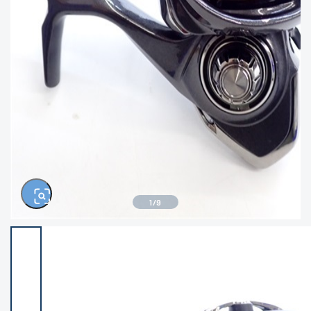
きるもの、改造品も含む
悪
イシグロ西尾店
イシグロ三河安城店
※ルアー、エギ、雑品、その他につきましては
ランク表記はございません。 状態は写真にて
ご確認ください。
イシグロ半田店
イシグロ岡崎大樹寺店
イシグロ岡崎若松店
イシグロ焼津店
イシグロ掛川店
イシグロ沼津店
1
/
9
イシグロ駿東柿田川店
イシグロ磐田店
イシグロ豊川店
イシグロ富士店