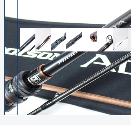
イシグロ御殿場店
イシグロ伊東店
ランク
(102237)
SA
(2950)
A
(17300)
B+
(12281)
B
(21962)
C
(38766)
C-
(5142)
D
(2197)
ランクについて