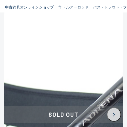
イシグロ鳴海店
中古釣具オンラインショップ
竿・ルアーロッド
バス・トラウト・フ
B
イシグロフレスポ鈴鹿店
使用感や傷はあるが全体的に
イシグロ津高茶屋店
綺麗な良品
イシグロ西春店
C
イシグロカインズモール彦根店
使用感や傷のある一般的な中
イシグロ中川かの里店
古品
イシグロ静岡中吉田店
C-
イシグロ名東引山店
かなり使用感があり、全体的
イシグロ豊田店
に目立つ傷が多い品
イシグロ豊橋向山店
イシグロ岐阜店
D
SOLD OUT
イシグロ高林店
著しく状態が悪いが使用はで