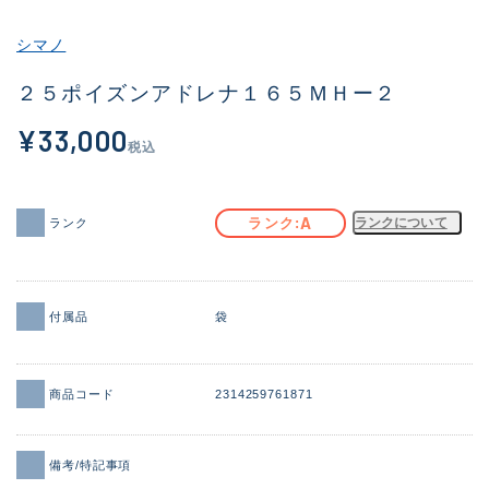
その他
シマノ
新商品
(1886)
２５ポイズンアドレナ１６５ＭＨー２
おすすめ
(156)
¥33,000
税込
値下げ品
(14303)
OH済
(936)
A
ランク
ランクについて
ランク
DCチェック済
(1336)
在庫有のみ
(22081)
付属品
袋
価格
商品コード
2314259761871
この条件で検索する
備考/特記事項