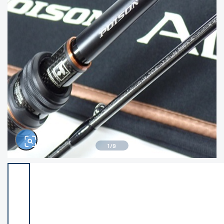
きるもの、改造品も含む
悪
イシグロ西尾店
イシグロ三河安城店
※ルアー、エギ、雑品、その他につきましては
ランク表記はございません。 状態は写真にて
ご確認ください。
イシグロ岡崎大樹寺店
イシグロ半田店
イシグロ岡崎若松店
イシグロ焼津店
イシグロ掛川店
イシグロ沼津店
1
/
9
イシグロ駿東柿田川店
イシグロ豊川店
イシグロ磐田店
イシグロ富士店