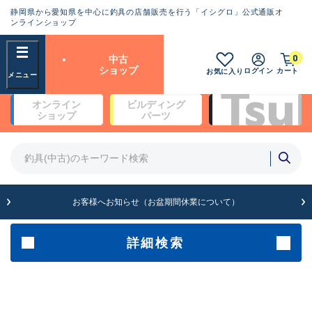
静岡県から愛知県を中心に釣具の店舗販売を行う「イシグロ」公式通販オ
ランクとは？
ンラインショップ
フリーワード
0
中古
SA
ショップ
ログイン
カート
お気に入り
新古品（メーカー問屋から仕
オンライン
ビルディング
入れた未使用品）
良
ショップ
パーツ
商品カテゴリ
※店頭展示時の置き傷が付いている
ものも含む
竿・ルアーロッド(4)
竿・ルアーロッド(64262)
リール・カスタムパーツ(35650)
A
ルアー・エギ(1807)
お客様へお知らせ（お盆期間休業について）
傷が極めて少ない極上品
その他・雑品(1061)
メーカー
詳細検索
B+
使用感や傷は少なく比較的美
店舗
品