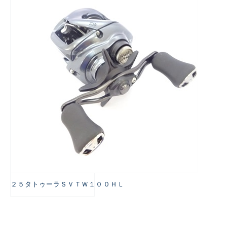
悪
２５タトゥーラＳＶＴＷ１００ＨＬ