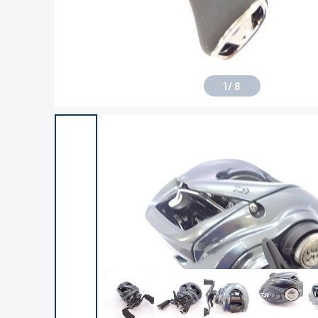
1
/
8
良