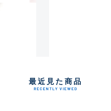
使用感や傷は少なく比較的
B+
使用感や傷はあるが全体的
B
使用感や傷のある一般的な
C
かなり使用感があり、全体
最近見た商品
C-
い品
RECENTLY VIEWED
著しく状態が悪いが使用は
D
品も含む