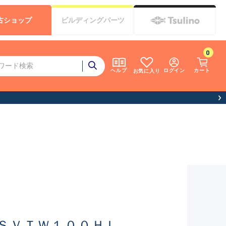
古
ショップ
ビルディング
パーツ
0
ログイン
カート
ヘルプ
お気に入り
ＳＶＴＷ１００ＨＬ