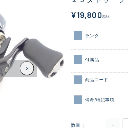
¥19,800
税込
ランク
付属品
商品コード
備考/特記事項
数量