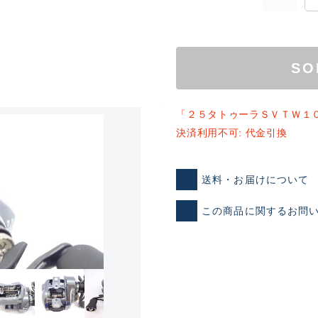
SO
「２５タトゥーラＳＶＴＷ１
決済利用不可: 代金引換
ランクとは？
送料・お届けについて
この商品に関するお問
新古品（メーカー問屋から
品）
SA
※店頭展示時の置き傷が付いて
傷が極めて少ない極上品
A