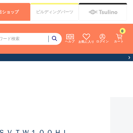
古
ショップ
ビルディング
パーツ
0
ログイン
カート
ヘルプ
お気に入り
ＳＶＴＷ１００ＨＬ