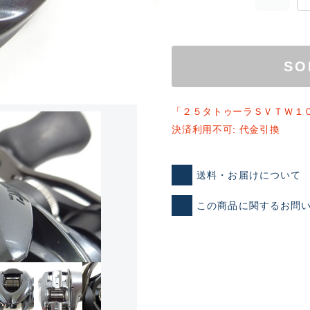
SO
「２５タトゥーラＳＶＴＷ１
決済利用不可: 代金引換
ランクとは？
送料・お届けについて
この商品に関するお問
新古品（メーカー問屋から
品）
SA
※店頭展示時の置き傷が付いて
傷が極めて少ない極上品
A