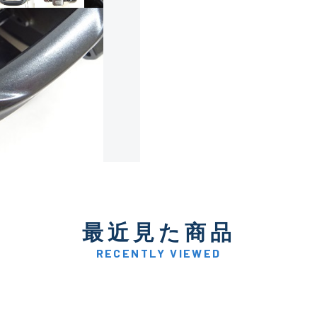
使用感や傷は少なく比較的
B+
使用感や傷はあるが全体的
B
使用感や傷のある一般的な
C
かなり使用感があり、全体
最近見た商品
C-
い品
RECENTLY VIEWED
著しく状態が悪いが使用は
D
品も含む