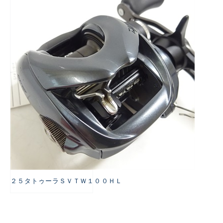
悪
２５タトゥーラＳＶＴＷ１００ＨＬ