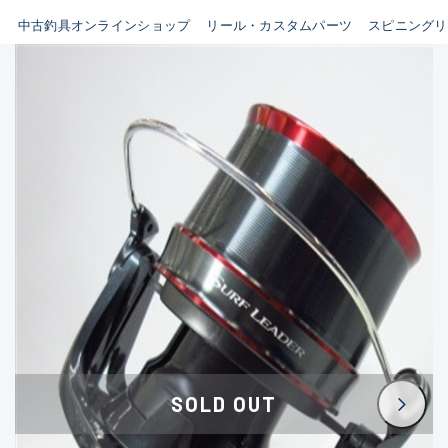
イシグロ鳴海店
中古釣具オンラインショップ
リール・カスタムパーツ
スピニングリ
B
イシグロフレスポ鈴鹿店
使用感や傷はあるが全体的に
イシグロ津高茶屋店
綺麗な良品
イシグロ西春店
C
イシグロカインズモール彦根店
使用感や傷のある一般的な中
イシグロ中川かの里店
古品
イシグロ静岡中吉田店
C-
イシグロ名東引山店
かなり使用感があり、全体的
イシグロ豊田店
に目立つ傷が多い品
イシグロ豊橋向山店
イシグロ岐阜店
D
SOLD OUT
イシグロ高林店
著しく状態が悪いが使用はで