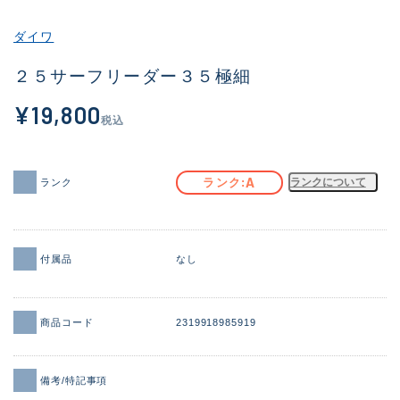
その他
ダイワ
新商品
(1986)
２５サーフリーダー３５極細
おすすめ
(179)
¥19,800
税込
値下げ品
(14302)
OH済
(936)
A
ランク
ランクについて
ランク
DCチェック済
(1338)
在庫有のみ
(22031)
付属品
なし
価格
商品コード
2319918985919
この条件で検索する
備考/特記事項