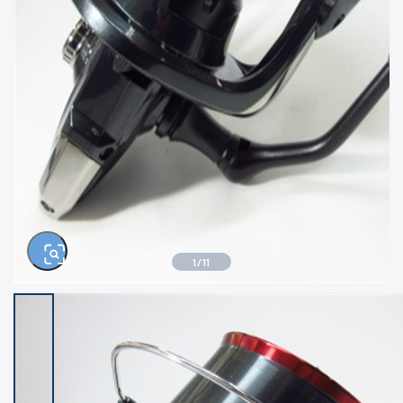
きるもの、改造品も含む
悪
イシグロ西尾店
イシグロ三河安城店
※ルアー、エギ、雑品、その他につきましては
ランク表記はございません。 状態は写真にて
ご確認ください。
イシグロ岡崎大樹寺店
イシグロ半田店
イシグロ岡崎若松店
イシグロ焼津店
イシグロ掛川店
イシグロ沼津店
1
/
11
イシグロ駿東柿田川店
イシグロ豊川店
イシグロ磐田店
イシグロ富士店