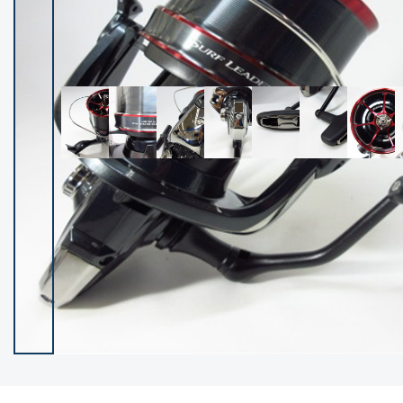
イシグロ御殿場店
イシグロ伊東店
ランク
(102335)
SA
(2951)
A
(17315)
B+
(12289)
B
(21983)
C
(38804)
C-
(5148)
D
(2199)
ランクについて