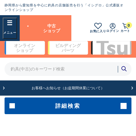
静岡県から愛知県を中心に釣具の店舗販売を行う「イシグロ」公式通販オ
ランクとは？
ンラインショップ
フリーワード
0
中古
SA
ショップ
ログイン
カート
お気に入り
新古品（メーカー問屋から仕
オンライン
ビルディング
入れた未使用品）
良
ショップ
パーツ
商品カテゴリ
※店頭展示時の置き傷が付いている
ものも含む
竿・ルアーロッド(4)
竿・ルアーロッド(64312)
リール・カスタムパーツ(35691)
A
ルアー・エギ(1811)
お客様へお知らせ（お盆期間休業について）
傷が極めて少ない極上品
その他・雑品(1064)
メーカー
詳細検索
B+
使用感や傷は少なく比較的美
店舗
品