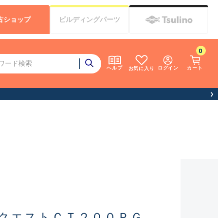
古
ショップ
ビルディング
パーツ
0
ログイン
カート
ヘルプ
お気に入り
クエストＣＴ２００ＰＧ