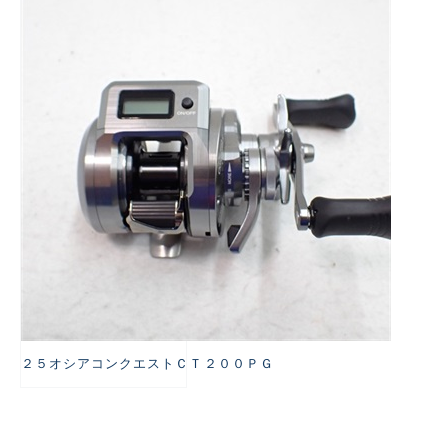
悪
２５オシアコンクエストＣＴ２００ＰＧ