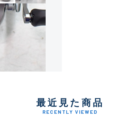
使用感や傷は少なく比較的
B+
使用感や傷はあるが全体的
B
使用感や傷のある一般的な
C
かなり使用感があり、全体
最近見た商品
C-
い品
RECENTLY VIEWED
著しく状態が悪いが使用は
D
品も含む