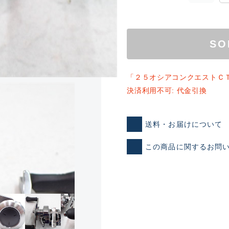
SO
「２５オシアコンクエストＣ
決済利用不可: 代金引換
ランクとは？
送料・お届けについて
この商品に関するお問
新古品（メーカー問屋から
品）
SA
※店頭展示時の置き傷が付いて
傷が極めて少ない極上品
A