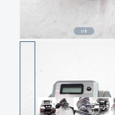
1
/
9
良