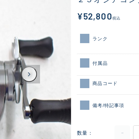
¥52,800
税込
ランク
付属品
商品コード
備考/特記事項
数量