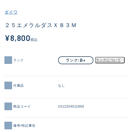
その他
ダイワ
新商品
(2041)
２５エメラルダスＸ８３Ｍ
おすすめ
(168)
¥8,800
税込
値下げ品
(14300)
OH済
(943)
B+
ランク
ランクについて
ランク
DCチェック済
(1338)
在庫有のみ
(21969)
付属品
なし
価格
商品コード
2312224511865
この条件で検索する
備考/特記事項