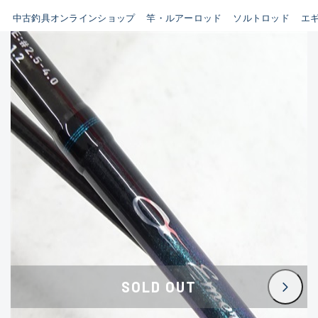
イシグロ鳴海店
中古釣具オンラインショップ
竿・ルアーロッド
ソルトロッド
エ
B
イシグロフレスポ鈴鹿店
使用感や傷はあるが全体的に
イシグロ津高茶屋店
綺麗な良品
イシグロ西春店
C
イシグロカインズモール彦根店
使用感や傷のある一般的な中
イシグロ中川かの里店
古品
イシグロ静岡中吉田店
C-
イシグロ名東引山店
かなり使用感があり、全体的
イシグロ豊田店
に目立つ傷が多い品
イシグロ豊橋向山店
イシグロ岐阜店
D
SOLD OUT
イシグロ高林店
著しく状態が悪いが使用はで