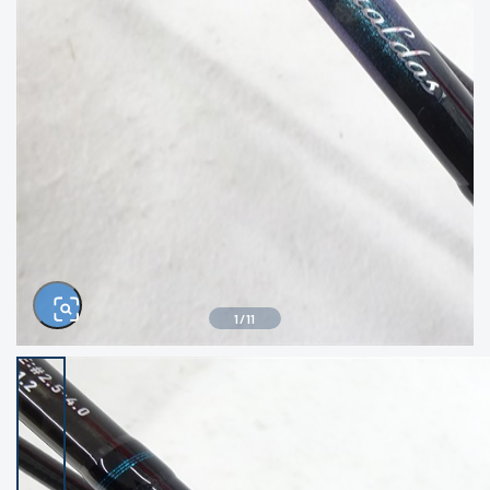
きるもの、改造品も含む
悪
イシグロ西尾店
イシグロ三河安城店
※ルアー、エギ、雑品、その他につきましては
ランク表記はございません。 状態は写真にて
ご確認ください。
イシグロ半田店
イシグロ岡崎大樹寺店
イシグロ岡崎若松店
イシグロ焼津店
イシグロ掛川店
イシグロ沼津店
1
/
11
イシグロ駿東柿田川店
イシグロ豊川店
イシグロ富士店
イシグロ磐田店