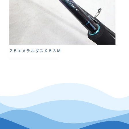
２５エメラルダスＸ８３Ｍ