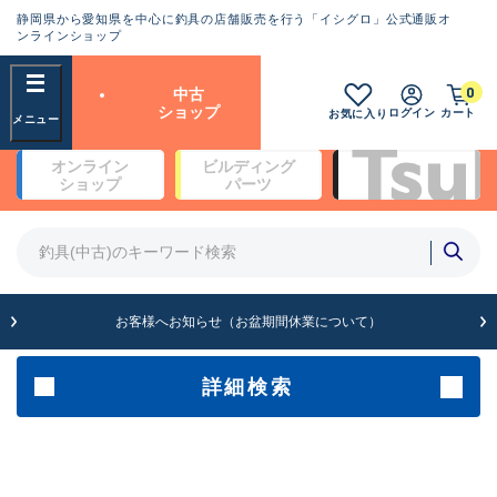
静岡県から愛知県を中心に釣具の店舗販売を行う「イシグロ」公式通販オ
ランクとは？
ンラインショップ
フリーワード
0
中古
SA
ショップ
ログイン
カート
お気に入り
新古品（メーカー問屋から仕
オンライン
ビルディング
入れた未使用品）
良
ショップ
パーツ
商品カテゴリ
※店頭展示時の置き傷が付いている
ものも含む
竿・ルアーロッド(5)
竿・ルアーロッド(64397)
リール・カスタムパーツ(35756)
A
ルアー・エギ(1813)
お客様へお知らせ（お盆期間休業について）
傷が極めて少ない極上品
その他・雑品(1065)
メーカー
詳細検索
B+
使用感や傷は少なく比較的美
店舗
品