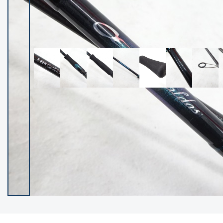
イシグロ御殿場店
イシグロ伊東店
ランク
(102489)
SA
(2957)
A
(17334)
B+
(12312)
B
(22007)
C
(38864)
C-
(5163)
D
(2206)
ランクについて