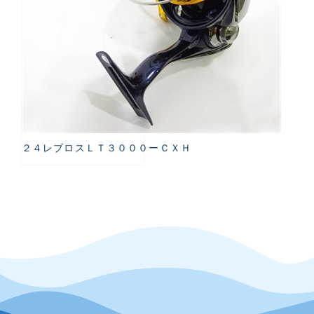
２４レブロスＬＴ３０００ーＣＸＨ