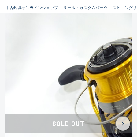
イシグロ鳴海店
中古釣具オンラインショップ
リール・カスタムパーツ
スピニングリ
B
イシグロフレスポ鈴鹿店
使用感や傷はあるが全体的に
イシグロ津高茶屋店
綺麗な良品
イシグロ西春店
C
イシグロ中川かの里店
使用感や傷のある一般的な中
イシグロカインズモール彦根店
古品
イシグロ静岡中吉田店
C-
イシグロ名東引山店
かなり使用感があり、全体的
イシグロ豊田店
に目立つ傷が多い品
イシグロ豊橋向山店
イシグロ岐阜店
D
SOLD OUT
イシグロ高林店
著しく状態が悪いが使用はで