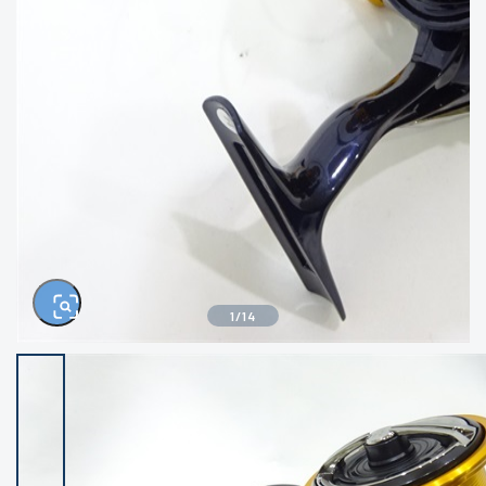
きるもの、改造品も含む
悪
イシグロ西尾店
イシグロ三河安城店
※ルアー、エギ、雑品、その他につきましては
ランク表記はございません。 状態は写真にて
ご確認ください。
イシグロ半田店
イシグロ岡崎大樹寺店
イシグロ岡崎若松店
イシグロ焼津店
イシグロ掛川店
イシグロ沼津店
1
/
14
イシグロ駿東柿田川店
イシグロ豊川店
イシグロ磐田店
イシグロ富士店