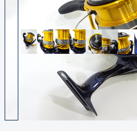
イシグロ御殿場店
イシグロ伊東店
ランク
(102399)
SA
(2953)
A
(17318)
B+
(12301)
B
(21990)
C
(38836)
C-
(5150)
D
(2205)
ランクについて