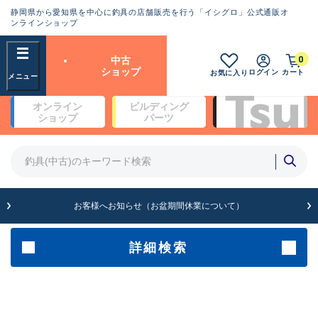
静岡県から愛知県を中心に釣具の店舗販売を行う「イシグロ」公式通販オ
ランクとは？
ンラインショップ
フリーワード
0
中古
SA
ショップ
ログイン
カート
お気に入り
新古品（メーカー問屋から仕
オンライン
ビルディング
入れた未使用品）
良
ショップ
パーツ
商品カテゴリ
※店頭展示時の置き傷が付いている
ものも含む
竿・ルアーロッド(4)
竿・ルアーロッド(64368)
リール・カスタムパーツ(35700)
A
ルアー・エギ(1811)
お客様へお知らせ（お盆期間休業について）
傷が極めて少ない極上品
その他・雑品(1063)
メーカー
詳細検索
B+
使用感や傷は少なく比較的美
店舗
品