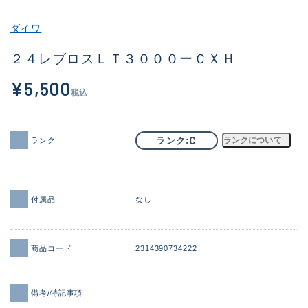
その他
ダイワ
新商品
(2058)
２４レブロスＬＴ３０００ーＣＸＨ
おすすめ
(184)
¥5,500
税込
値下げ品
(14301)
OH済
(936)
C
ランク
ランクについて
ランク
DCチェック済
(1337)
在庫有のみ
(22006)
付属品
なし
価格
商品コード
2314390734222
この条件で検索する
備考/特記事項