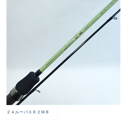
悪
２４ルーパス６２ＭＢ