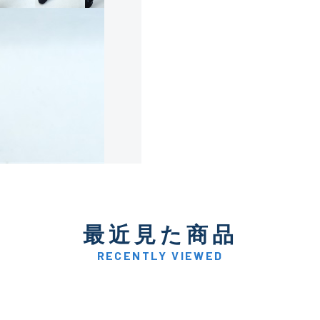
使用感や傷は少なく比較的
B+
使用感や傷はあるが全体的
B
使用感や傷のある一般的な
C
かなり使用感があり、全体
最近見た商品
C-
い品
RECENTLY VIEWED
著しく状態が悪いが使用は
D
品も含む