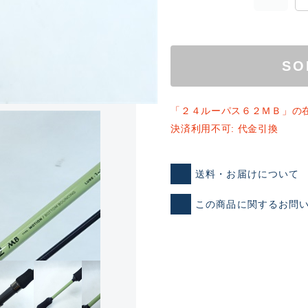
SO
「２４ルーパス６２ＭＢ」の
決済利用不可: 代金引換
ランクとは？
送料・お届けについて
この商品に関するお問
新古品（メーカー問屋から
品）
SA
※店頭展示時の置き傷が付いて
傷が極めて少ない極上品
A