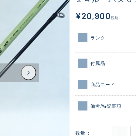
¥20,900
税込
ランク
付属品
商品コード
備考/特記事項
数量