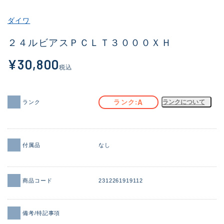
その他
ダイワ
新商品
(1957)
２４ルビアスＰＣＬＴ３０００ＸＨ
おすすめ
(164)
¥30,800
税込
値下げ品
(14301)
OH済
(936)
A
ランク
ランクについて
ランク
DCチェック済
(1337)
在庫有のみ
(21973)
付属品
なし
価格
商品コード
2312261919112
この条件で検索する
備考/特記事項