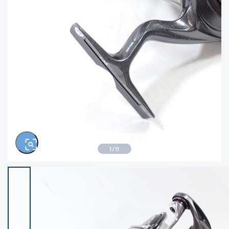
きるもの、改造品も含む
悪
イシグロ西尾店
イシグロ三河安城店
※ルアー、エギ、雑品、その他につきましては
ランク表記はございません。 状態は写真にて
ご確認ください。
イシグロ半田店
イシグロ岡崎大樹寺店
イシグロ岡崎若松店
イシグロ焼津店
イシグロ掛川店
イシグロ沼津店
1
/
11
イシグロ駿東柿田川店
イシグロ豊川店
イシグロ磐田店
イシグロ富士店