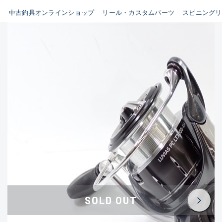
イシグロ鳴海店
中古釣具オンラインショップ
リール・カスタムパーツ
スピニングリ
B
イシグロフレスポ鈴鹿店
使用感や傷はあるが全体的に
イシグロ津高茶屋店
綺麗な良品
イシグロ西春店
C
イシグロ中川かの里店
使用感や傷のある一般的な中
イシグロカインズモール彦根店
古品
イシグロ静岡中吉田店
C-
イシグロ名東引山店
かなり使用感があり、全体的
イシグロ豊田店
に目立つ傷が多い品
イシグロ豊橋向山店
イシグロ岐阜店
D
SOLD OUT
イシグロ高林店
著しく状態が悪いが使用はで