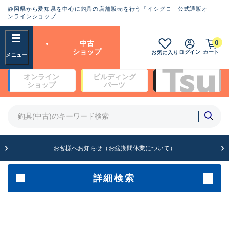
静岡県から愛知県を中心に釣具の店舗販売を行う「イシグロ」公式通販オ
ランクとは？
ンラインショップ
フリーワード
0
中古
SA
ショップ
ログイン
カート
お気に入り
新古品（メーカー問屋から仕
オンライン
ビルディング
入れた未使用品）
良
ショップ
パーツ
商品カテゴリ
※店頭展示時の置き傷が付いている
ものも含む
竿・ルアーロッド(4)
竿・ルアーロッド(64370)
リール・カスタムパーツ(35700)
A
ルアー・エギ(1811)
お客様へお知らせ（お盆期間休業について）
傷が極めて少ない極上品
その他・雑品(1063)
メーカー
詳細検索
B+
使用感や傷は少なく比較的美
店舗
品