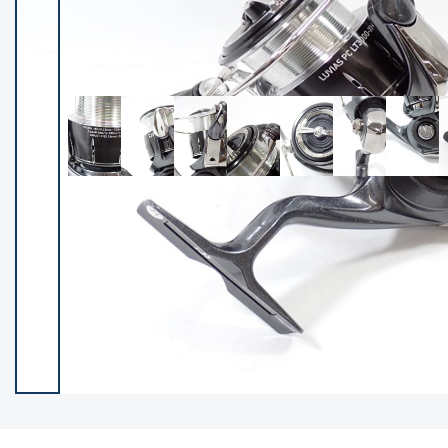
イシグロ御殿場店
イシグロ伊東店
ランク
(102401)
SA
(2953)
A
(17319)
B+
(12301)
B
(21990)
C
(38837)
C-
(5150)
D
(2205)
ランクについて