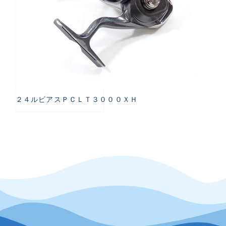
２４ルビアスＰＣＬＴ３０００ＸＨ