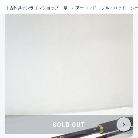
イシグロ鳴海店
中古釣具オンラインショップ
竿・ルアーロッド
ソルトロッド
シ
B
イシグロフレスポ鈴鹿店
使用感や傷はあるが全体的に
イシグロ津高茶屋店
綺麗な良品
イシグロ西春店
C
イシグロ中川かの里店
使用感や傷のある一般的な中
イシグロカインズモール彦根店
古品
イシグロ静岡中吉田店
C-
イシグロ名東引山店
かなり使用感があり、全体的
イシグロ豊田店
に目立つ傷が多い品
イシグロ豊橋向山店
イシグロ岐阜店
D
SOLD OUT
イシグロ西尾店
著しく状態が悪いが使用はで