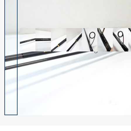
イシグロ御殿場店
イシグロ伊東店
ランク
(102020)
SA
(2941)
A
(17258)
B+
(12263)
B
(21928)
C
(38677)
C-
(5130)
D
(2186)
ランクについて