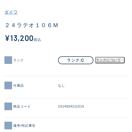
その他
ダイワ
新商品
(1892)
２４ラテオ１０６Ｍ
おすすめ
(170)
¥13,200
税込
値下げ品
(14306)
OH済
(933)
C
ランク
ランクについて
ランク
DCチェック済
(1329)
在庫有のみ
(22153)
付属品
なし
価格
商品コード
2314534211015
この条件で検索する
備考/特記事項