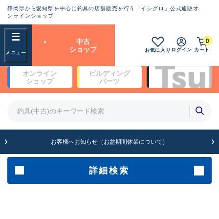
静岡県から愛知県を中心に釣具の店舗販売を行う「イシグロ」公式通販オ
ランクとは？
ンラインショップ
フリーワード
0
中古
SA
ショップ
ログイン
カート
お気に入り
新古品（メーカー問屋から仕
オンライン
ビルディング
入れた未使用品）
良
ショップ
パーツ
商品カテゴリ
※店頭展示時の置き傷が付いている
ものも含む
竿・ルアーロッド(4)
竿・ルアーロッド(64121)
リール・カスタムパーツ(35574)
A
ルアー・エギ(1807)
お客様へお知らせ（お盆期間休業について）
傷が極めて少ない極上品
その他・雑品(1061)
メーカー
詳細検索
B+
使用感や傷は少なく比較的美
店舗
品