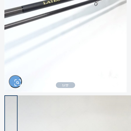
きるもの、改造品も含む
悪
イシグロ高林店
イシグロ三河安城店
※ルアー、エギ、雑品、その他につきましては
ランク表記はございません。 状態は写真にて
ご確認ください。
イシグロ岡崎大樹寺店
イシグロ半田店
イシグロ岡崎若松店
イシグロ焼津店
イシグロ掛川店
イシグロ沼津店
1
/
17
イシグロ駿東柿田川店
イシグロ豊川店
イシグロ磐田店
イシグロ富士店