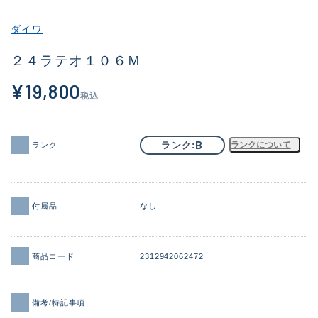
その他
ダイワ
新商品
(1877)
２４ラテオ１０６Ｍ
おすすめ
(170)
¥19,800
税込
値下げ品
(14306)
OH済
(933)
B
ランク
ランクについて
ランク
DCチェック済
(1329)
在庫有のみ
(22146)
付属品
なし
価格
商品コード
2312942062472
この条件で検索する
備考/特記事項