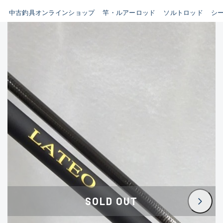
イシグロ鳴海店
中古釣具オンラインショップ
竿・ルアーロッド
ソルトロッド
シ
B
イシグロフレスポ鈴鹿店
使用感や傷はあるが全体的に
イシグロ津高茶屋店
綺麗な良品
イシグロ西春店
C
イシグロ中川かの里店
使用感や傷のある一般的な中
イシグロカインズモール彦根店
古品
イシグロ静岡中吉田店
C-
イシグロ名東引山店
かなり使用感があり、全体的
イシグロ豊田店
に目立つ傷が多い品
イシグロ豊橋向山店
イシグロ岐阜店
D
SOLD OUT
イシグロ西尾店
著しく状態が悪いが使用はで