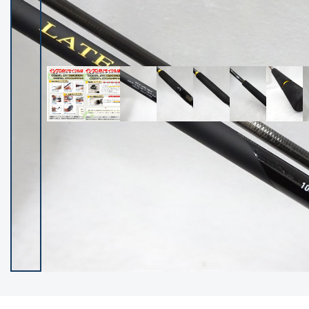
イシグロ御殿場店
イシグロ伊東店
ランク
(102005)
SA
(2941)
A
(17255)
B+
(12260)
B
(21927)
C
(38670)
C-
(5129)
D
(2186)
ランクについて