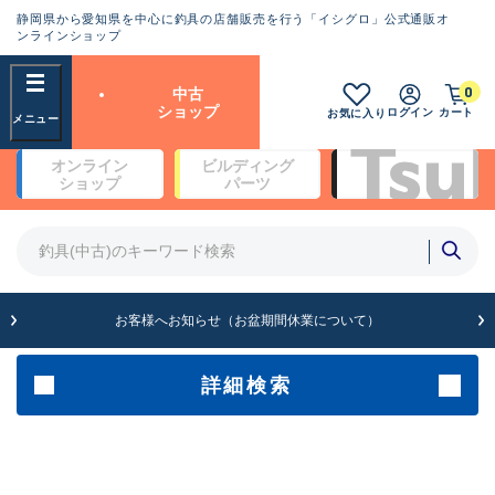
静岡県から愛知県を中心に釣具の店舗販売を行う「イシグロ」公式通販オ
ランクとは？
ンラインショップ
フリーワード
0
中古
SA
ショップ
ログイン
カート
お気に入り
新古品（メーカー問屋から仕
オンライン
ビルディング
入れた未使用品）
良
ショップ
パーツ
商品カテゴリ
※店頭展示時の置き傷が付いている
ものも含む
竿・ルアーロッド(4)
竿・ルアーロッド(64113)
リール・カスタムパーツ(35567)
A
ルアー・エギ(1807)
お客様へお知らせ（お盆期間休業について）
傷が極めて少ない極上品
その他・雑品(1061)
メーカー
詳細検索
B+
使用感や傷は少なく比較的美
店舗
品