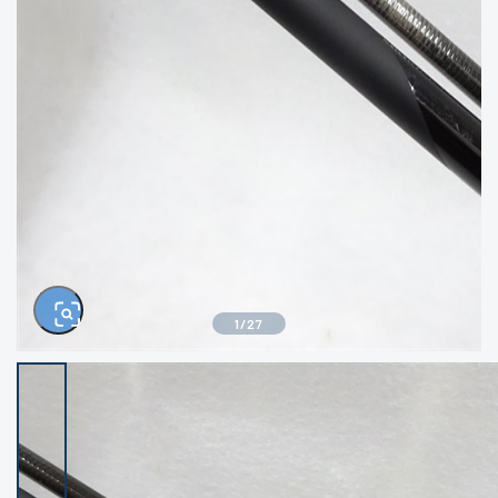
きるもの、改造品も含む
悪
イシグロ高林店
イシグロ三河安城店
※ルアー、エギ、雑品、その他につきましては
ランク表記はございません。 状態は写真にて
ご確認ください。
イシグロ岡崎大樹寺店
イシグロ半田店
イシグロ岡崎若松店
イシグロ焼津店
イシグロ掛川店
イシグロ沼津店
1
/
27
イシグロ駿東柿田川店
イシグロ豊川店
イシグロ磐田店
イシグロ富士店